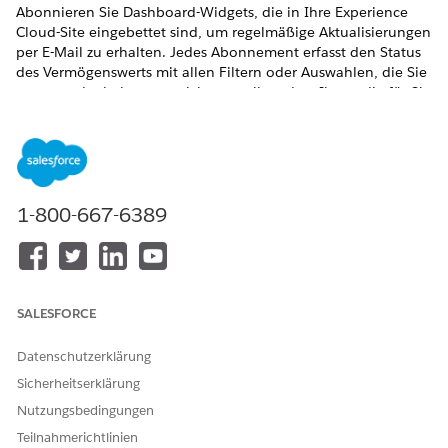
Abonnieren Sie Dashboard-Widgets, die in Ihre Experience
Cloud-Site eingebettet sind, um regelmäßige Aktualisierungen
per E-Mail zu erhalten. Jedes Abonnement erfasst den Status
des Vermögenswerts mit allen Filtern oder Auswahlen, die Sie
angewendet haben, um sicherzustellen, dass Ihnen die für Sie
relevantesten Kennzahlen angezeigt werden.
ERFORDERLICHE EDITIONEN
Verfügbarkeit: Lightning Experience
1-800-667-6389
Verfügbarkeit:
Enterprise
,
Performance
,
Unlimited
und
Developer
Edition
SALESFORCE
Datenschutzerklärung
Dashboard-Widget-Abonnements auf Experience
HINWEIS
Sicherheitserklärung
Cloud-Sites sind ein Pilot- oder Beta-Service und
unterliegen den Bedingungen für Beta-Services unter
Nutzungsbedingungen
Agreements – Salesforce.com
oder einer schriftlichen
Teilnahmerichtlinien