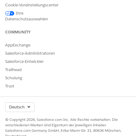
einheitlichen Pilot-Vereinbarung, wenn diese vom Kunden
Cookie-Voreinstellungscenter
abgeschlossen wurde, sowie den entsprechenden
Bedingungen im
Ihre
Verzeichnis der Produktbedingungen
. Die
Datenschutzauswahlen
Nutzung dieses Pilot- oder Beta-Service liegt im alleinigen
Ermessen des Kunden.
COMMUNITY
ERFORDERLICHE BENUTZERBERECHTIGUNGEN
AppExchange
Salesforce-Administratoren
Abonnieren von CRM
Verwenden von
Analytics-Dashboard-
Abonnement-E-Mails
Salesforce-Entwickler
Widgets auf Experience
Trailhead
Cloud-Sites
Schulung
Weisen Sie je nach Portalbenutzertyp einen der folgenden
Trust
Berechtigungssätze zu.
Weisen Sie Partnerbenutzern den Berechtigungssatz
"Analytics Cloud – Wave Community-Benutzer" zu.
Select Org
Deutsch
Weisen Sie Kunden den Berechtigungssatz "CRM Analytics
für Community-Anmeldungen" oder "CRM Analytics für
© Copyright 2026, Salesforce.com Inc. Alle Rechte vorbehalten. Die
verschiedenen Marken sind Eigentum der jeweiligen Inhaber.
Community-Mitglieder" zu.
Salesforce.com Germany GmbH, Erika-Mann-Str. 31, 80636 München,
Standardberechtigungssätze für Community-Benutzer
Deutschland