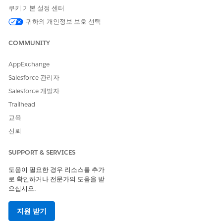
나 롤업할 수 있습니다. 예를 들어 세일즈 데이터 집합에 제품 범주,
쿠키 기본 설정 센터
제품 하위 범주, 제품 이름과 같은 치수가 포함됩니다. 날짜 필드에
귀하의 개인정보 보호 선택
도 암시적 계층이 있으므로 연간 분기별, 분기별, 매월별로 상세 검
색할 수 있습니다.
COMMUNITY
계층에 대해 작업할 때 다음 사항을 고려하십시오.
AppExchange
치수 계층은 시맨틱 데이터 모델을 기반으로 구축된 Data 360
보고서에서만 사용할 수 있습니다.
Salesforce 관리자
정렬의 경우 계층의 수준이 독립 필드로 작동합니다.
Salesforce 개발자
이러한 보고서를 기반으로 하는 차트에서 치수 계층 필드는 표
Trailhead
준 필드처럼 동작합니다. 차트에서 직접 계층 수준을 세부적으
로 표시하거나 롤업할 수 없습니다.
교육
신뢰
Data 360 보고서에 치수 계층 추가(베타)
Data 360 보고서에서 치수 계층을 사용하여 다양한 세분화 수
SUPPORT & SERVICES
준 전반에 걸쳐 데이터를 탐색합니다. 데이터 구조를 드릴다운
하거나 롤업하여 필요한 정확한 인사이트를 파악합니다.
도움이 필요한 경우 리소스를 추가
로 확인하거나 전문가의 도움을 받
으십시오.
지원 받기
이 기사를 통해 문제를 해결했습니까?