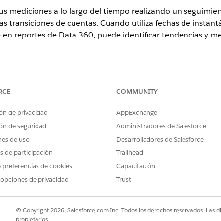
us mediciones a lo largo del tiempo realizando un seguimie
as transiciones de cuentas. Cuando utiliza fechas de insta
 en reportes de Data 360, puede identificar tendencias y mej
ence
RCE
COMMUNITY
eloper
Edition,
Enterprise Edition
,
Performance Edition
y
Unlimited
ón de privacidad
AppExchange
ARIOS
ón de seguridad
Administradores de Salesforce
 reportes en carpetas privadas:
Crear y personalizar reportes
nes de uso
Desarrolladores de Salesforce
 reportes en carpetas públicas y
Generador de reportes (Light
es de participación
Trailhead
 preferencias de cookies
Capacitación
 opciones de privacidad
Trust
tilizando el objeto Historial de perspectivas calculadas.
de tendencias, seleccione al menos dos fechas de instantánea en la
© Copyright 2026, Salesforce.com Inc. Todos los derechos reservados. Las d
propietarios.