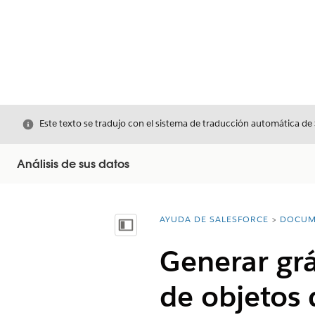
Cerrar
Este texto se tradujo con el sistema de traducción automática de
Análisis de sus datos
AYUDA DE SALESFORCE
DOCUM
Usted está aquí:
Mostrar índice de materias
Generar grá
de objetos 