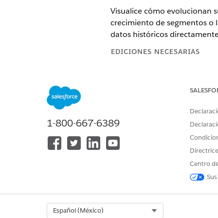
Visualice cómo evolucionan s
crecimiento de segmentos o l
datos históricos directamente
EDICIONES NECESARIAS
Disponible en: Lightning Experi
SALESFO
Disponible en: Data 360 en
Dev
Declaraci
PERMISOS DE USUARIO NECES
1-800-667-6389
Declaraci
Para crear, modificar y eliminar
Condicio
Para crear, modificar y eliminar
Directric
privadas:
Centro de
Sus
Requisitos previos:
Cree un reporte de Data 360 u
Para activar la comparación 
Select Org
Español (México)