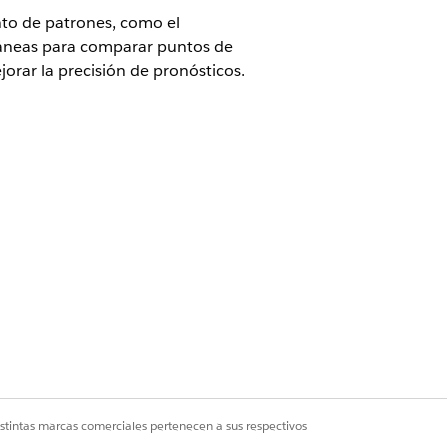
nto de patrones, como el
ntáneas para comparar puntos de
orar la precisión de pronósticos.
 Edition
ning Experience)
 ficha Esquema.
istintas marcas comerciales pertenecen a sus respectivos