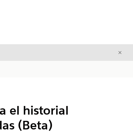
Cerrar
Cerrar
 el historial
das (Beta)