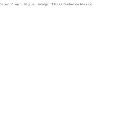
ultepec V Secc., Miguel Hidalgo, 11000 Ciudad de México
uema de reporte sirven como puntos de
en curso o
Conteo de miembros
.
Mostrar todas fechas de instantáneas
tiva, el gráfico muestra todos los
ás recientes.
iempo.
a de ejecución de reporte, haga clic
para un análisis rápido de los
ble para tableros.