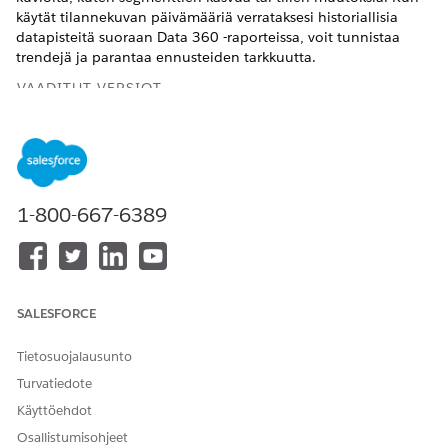
käytät tilannekuvan päivämääriä verrataksesi historiallisia
datapisteitä suoraan Data 360 -raporteissa, voit tunnistaa
trendejä ja parantaa ennusteiden tarkkuutta.
VAADITUT VERSIOT
Käytettävissä: Lightning Experiencessa
Käytettävissä: Data 360 on käytettävissä
developer
-,
enterprise
-,
performance
- ja
rajoittamattomissa
versioissa
1-800-667-6389
TARVITTAVAT KÄYTTÖOIKEUDET
Yksityisissä kansiossa olevien
Raporttien luonti- ja
raporttien luominen,
mukautusoikeus
muokkaaminen ja
SALESFORCE
poistaminen:
Tietosuojalausunto
Julkisissa ja yksityisissä
Report Builder (Lightning
kansiossa olevien raporttien
Experience)
Turvatiedote
luominen, muokkaaminen
Käyttöehdot
ja poistaminen:
Osallistumisohjeet