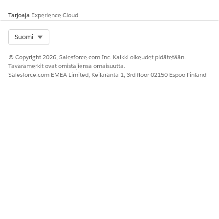
päivämäärän välillä.
Valitse viivakaavio nähdäksesi trendit tehokkaimmin ajan
Tarjoaja
Experience Cloud
myötä.
Trendikaavio näyttää tilastosi historiallisella aikajanalla.
Select Org
Suomi
Napsauta raportin suoritussivulta ylätason tilastoja
avataksesi trendikaavion ikkunassa nähdäksesi nopean
© Copyright 2026, Salesforce.com Inc. Kaikki oikeudet pidätetään.
analyysin tilannekuvien välisistä muutoksista.
Tavaramerkit ovat omistajiensa omaisuutta.
Salesforce.com EMEA Limited, Keilaranta 1, 3rd floor 02150 Espoo Finland
Näytä kaikki tilannekuvien väliaikaiset
HUOMAUTUS
päivämäärät -asetus ei ole käytettävissä mittaristoissa.
RATKAISIKO TÄMÄ ARTIKKELI ONGELMASI?
Anna palautetta, jotta voimme kehittyä!
Kyllä
Ei