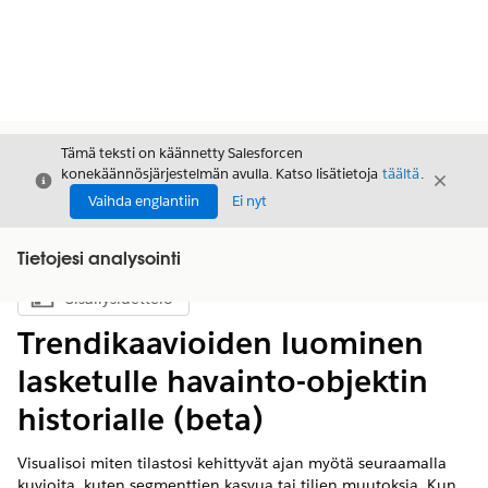
Tämä teksti on käännetty Salesforcen
konekäännösjärjestelmän avulla. Katso lisätietoja
täältä
.
Sulje
Sulje
Sulje
Vaihda englantiin
Ei nyt
Tietojesi analysointi
Sisällysluettelo
Näytä sisällysluettelo
Trendikaavioiden luominen
lasketulle havainto-objektin
historialle (beta)
Visualisoi miten tilastosi kehittyvät ajan myötä seuraamalla
kuvioita, kuten segmenttien kasvua tai tilien muutoksia. Kun