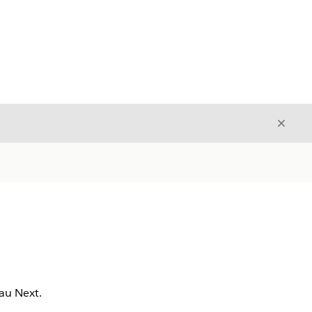
Luk
Luk
au Next.