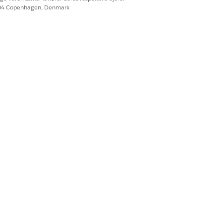
604 Copenhagen, Denmark
Ja
Nej