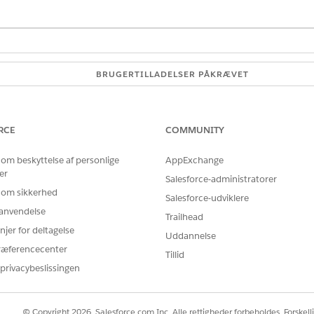
BRUGERTILLADELSER PÅKRÆVET
re en analysegruppe:
Administrer brugere
ELLER
RCE
COMMUNITY
Tilladelsessættet
Tableau 
 om beskyttelse af personlige
AppExchange
Next Admin
er
Salesforce-administratorer
 om sikkerhed
ltet Find hurtigt i Opsætning, og vælg det.
Salesforce-udviklere
r anvendelse
Trailhead
det navn, der bruges til at referere til gruppen i brugergrænseflade
njer for deltagelse
Uddannelse
 du kan ændre det, hvis du ønsker det.
ræferencecenter
Tillid
privacybeslissingen
© Copyright 2026, Salesforce.com Inc. Alle rettigheder forbeholdes. Forskell