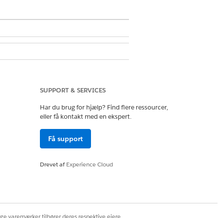
SUPPORT & SERVICES
Unmetered Admin eller Tableau
Har du brug for hjælp? Find flere ressourcer,
eller få kontakt med en ekspert.
Få support
n. API-navnet udfyldes på basis af det,
Drevet af
Experience Cloud
ige varemærker tilhører deres respektive ejere.