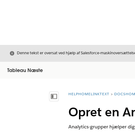
Luk
Denne tekst er oversat ved hjælp af Salesforce-maskinoversættelse
Tableau Næste
HELPHOMELINKTEXT
DOCSHOM
breadcrumbDescription
Vis indholdsfortegnelse
Opret en An
Analytics-grupper hjælper dig