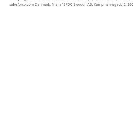
salesforce.com Danmark, filial af SFDC Sweden AB. Kampmannsgade 2, 1
BLEM?
 os!