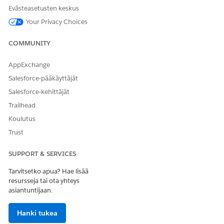
Evästeasetusten keskus
Your Privacy Choices
RATKAISIKO TÄMÄ ARTIKKELI ONGELMASI?
COMMUNITY
Anna palautetta, jotta voimme kehittyä!
AppExchange
Kyllä
Ei
Salesforce-pääkäyttäjät
Salesforce-kehittäjät
Trailhead
Koulutus
Trust
SUPPORT & SERVICES
Tarvitsetko apua? Hae lisää
resursseja tai ota yhteys
asiantuntijaan.
Hanki tukea