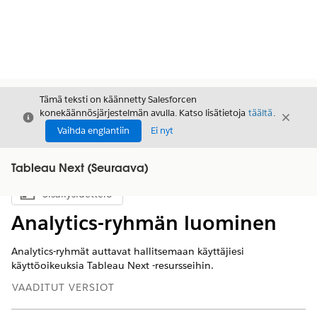
Tämä teksti on käännetty Salesforcen
konekäännösjärjestelmän avulla. Katso lisätietoja
täältä
.
Sulje
Sulje
Sulje
Vaihda englantiin
Ei nyt
Tableau Next (Seuraava)
Sisällysluettelo
Näytä sisällysluettelo
Analytics-ryhmän luominen
Analytics-ryhmät auttavat hallitsemaan käyttäjiesi
käyttöoikeuksia Tableau Next -resursseihin.
VAADITUT VERSIOT