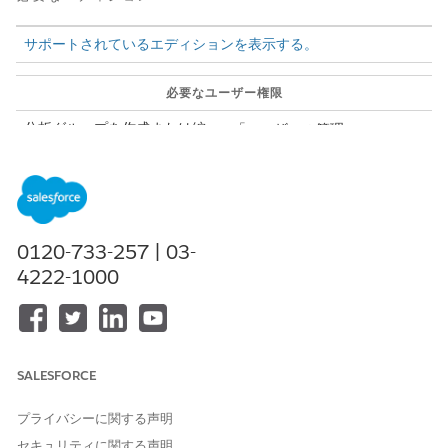
サポートされているエディションを表示する。
必要なユーザー権限
分析グループを作成または編
「ユーザーの管理」
集する
または
「
Tableau Unmetered
Admin」
または「Tableau
Next Admin」権限セット
0120-733-257 | 03-
4222-1000
[設定] から、[クイック検索] ボックスに「
Analytics
Groups」
と入力し、選択します。
[グループを作成]
を選択します。
[表示ラベル] に、ユーザーインターフェースでグループを参照
するために使用する名前を入力します。[API 参照名] は、[表
SALESFORCE
示ラベル] に入力した内容に基づいて入力されますが、必要に
応じて変更できます。
プライバシーに関する声明
関連する説明を追加します。
[グループを作成]
を選択します。
セキュリティに関する声明