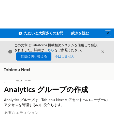
ただいま大変多くのお問い合わせをいただいており、ご連絡までにお時間を頂戴しております
続きを読む
Clo
この文章は Salesforce 機械翻訳システムを使用して翻訳
されました。詳細は
こちら
をご参照ください。
閉じる
閉じ
閉じる
英語に切り替える
今はしません
Tableau Next
目次
目次を表示
Analytics グループの作成
Analytics グループは、Tableau Next のアセットへのユーザーの
アクセスを管理するのに役立ちます。
必要なエディション