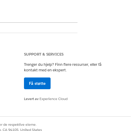
enestevilkårene i
avtaler -
e vilkår i
produktvilkårskatalogen
.
SUPPORT & SERVICES
Trenger du hjelp? Finn flere ressurser, eller få
kontakt med en ekspert.
Få støtte
t-objektet for å opprette
Levert av
Experience Cloud
 Neste.
r de respektive eierne.
co, CA 94105, United States