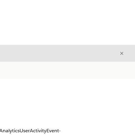
Avslut
Avslutt
 AnalyticsUserActivityEvent-