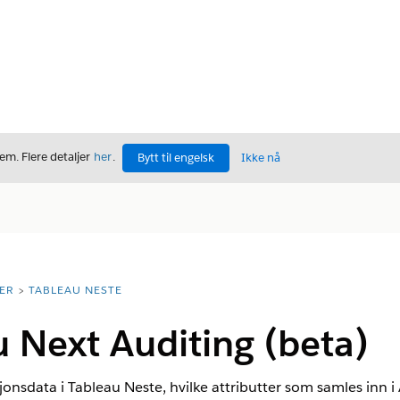
m. Flere detaljer
her
.
Bytt til engelsk
Ikke nå
ER
TABLEAU NESTE
 Next Auditing (beta)
jonsdata i Tableau Neste, hvilke attributter som samles inn i