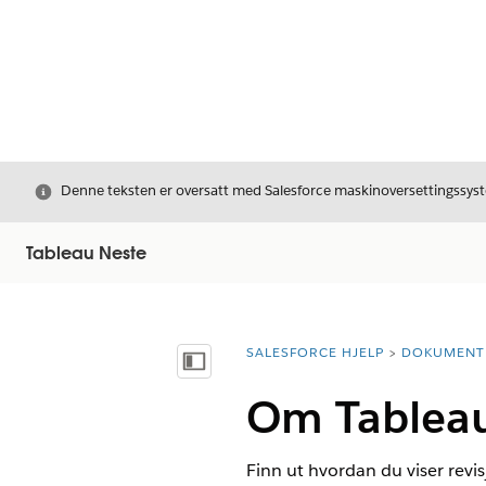
Avslutt
Denne teksten er oversatt med Salesforce maskinoversettingssyste
Tableau Neste
SALESFORCE HJELP
DOKUMENT
Du er her:
Vis innholdsfortegnelse
Om Tableau
Finn ut hvordan du viser revis