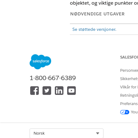
objektet, og viktige punkter 
NØDVENDIGE UTGAVER
Se støttede versjoner.
Tableau Next Audi
MERK
Salesforce.com
eller en
SALESFO
Bruk av disse pilot- el
Personve
1-800-667-6389
Sikkerhet
Vise revisjonsdata i Tableau 
Vilkår for
Revisjonsdata beholdes de sis
Retningsli
brukerinteraksjonslogger og l
Preferans
You
Disse trinnene gir en oversikt
Koble til AnalyticsUserActivit
Tilordne AnalyticsUserActivit
Select Org
Norsk
Åpne DMO-et i Tableau Next 