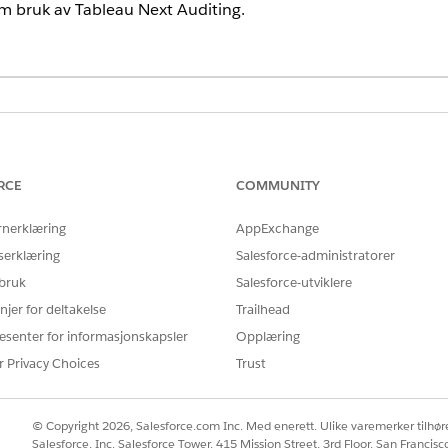
om bruk av Tableau Next Auditing.
ting inneholder pilot- eller betatjenester som er underlagt betatj
 skriftlig forent pilotavtale hvis den utføres av kunden, og gjeldend
RCE
COMMUNITY
ler betatjenestene er kundens eget valg.
rnerklæring
AppExchange
serklæring
Salesforce-administratorer
Neste
 bruk
Salesforce-utviklere
te 180 dagene. Samle inn og lagre AnalyticsUserActivityEven
njer for deltakelse
Trailhead
angsiktige poster for Tableau Next-bruk.
esenter for informasjonskapsler
Opplæring
r Privacy Choices
Trust
 over hvordan du gjør revisjonsdataene tilgjengelig i Tableau
yEvent-objektet i Data 360.
yEvent-objektdataene til DLO- og DMO-objekter.
© Copyright 2026, Salesforce.com Inc. Med enerett. Ulike varemerker tilhøre
og opprett en semantisk modell.
Salesforce, Inc. Salesforce Tower, 415 Mission Street, 3rd Floor, San Francis