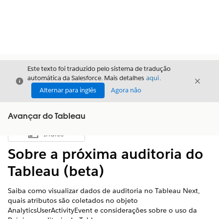
Este texto foi traduzido pelo sistema de tradução
automática da Salesforce. Mais detalhes
aqui
.
Fechar
Fecha
Fechar
Alternar para inglês
Agora não
Avançar do Tableau
Índice
Mostrar índice
Sobre a próxima auditoria do
Tableau (beta)
Saiba como visualizar dados de auditoria no Tableau Next,
quais atributos são coletados no objeto
AnalyticsUserActivityEvent e considerações sobre o uso da