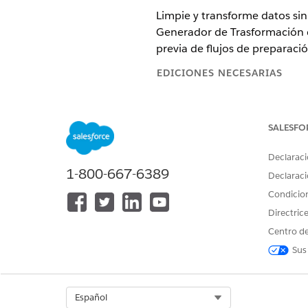
Limpie y transforme datos sin
Generador de Trasformación de
previa de flujos de preparaci
EDICIONES NECESARIAS
Ver ediciones compatibles.
SALESFO
NOTA
Declaraci
Nota:
Trasformación 
1-800-667-6389
beta en
Acuerdos - 
Declaraci
condiciones aplicabl
Condicio
única discreción del 
Directric
Centro de
Sus
Para activar el Generador de Tr
Select Org
Español