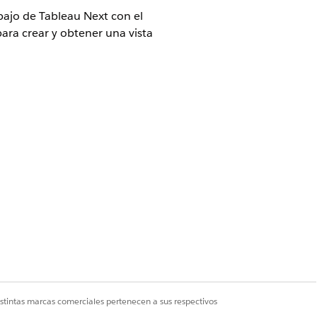
bajo de Tableau Next con el
ara crear y obtener una vista
 a las Condiciones de servicios
ejecuta el Cliente, y las
e servicio piloto o beta es a la
istrador
de Tableau Unmetered o
istintas marcas comerciales pertenecen a sus respectivos