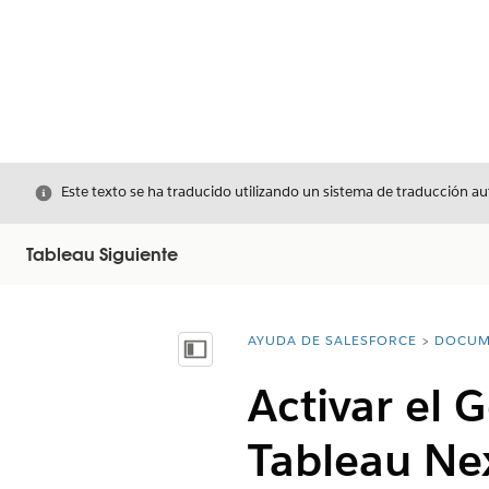
Cerrar
Este texto se ha traducido utilizando un sistema de traducción a
Tableau Siguiente
AYUDA DE SALESFORCE
DOCUM
Usted está aquí:
Mostrar índice de materias
Activar el 
Tableau Nex