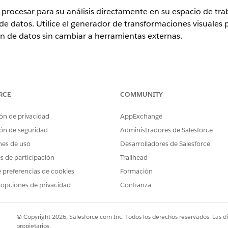
 procesar para su análisis directamente en su espacio de tra
 datos. Utilice el generador de transformaciones visuales p
ón de datos sin cambiar a herramientas externas.
RCE
COMMUNITY
ón de privacidad
AppExchange
de datos Builder es un servicio piloto o beta que está sujeto
Salesforce.com
ón de seguridad
o un Acuerdo piloto unificado por escrito si lo 
Administradores de Salesforce
es en el
Directorio de condiciones
de productos. El uso de est
nes de uso
Desarrolladores de Salesforce
Cliente.
es de participación
Trailhead
 preferencias de cookies
Formación
 opciones de privacidad
Confianza
PERMISOS DE USUARIO NECESARIOS
asformaciones de datos:
Conjunto de permisos Admin
Tableau Next Admin
© Copyright 2026, Salesforce.com Inc. Todos los derechos reservados. Las d
propietarios.