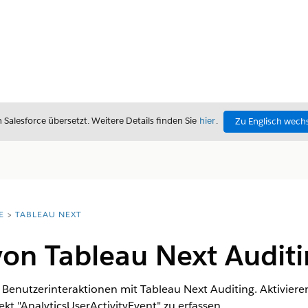
alesforce übersetzt. Weitere Details finden Sie
hier
.
Zu Englisch wech
E
TABLEAU NEXT
von Tableau Next Auditi
e Benutzerinteraktionen mit Tableau Next Auditing. Aktivier
kt "AnalyticsUserActivityEvent" zu erfassen.