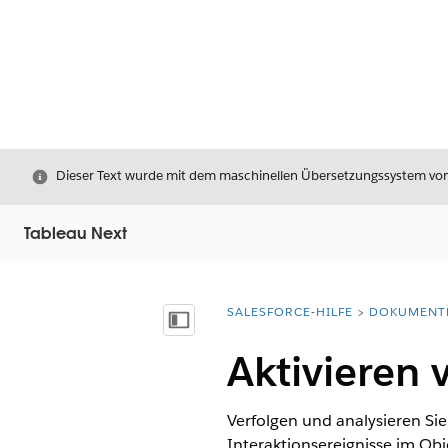
Schließen
Dieser Text wurde mit dem maschinellen Übersetzungssystem von S
Tableau Next
SALESFORCE-HILFE
DOKUMENT
Sie befinden sich hier:
Inhalt anzeigen
Aktivieren 
Verfolgen und analysieren Si
Interaktionsereignisse im Obje