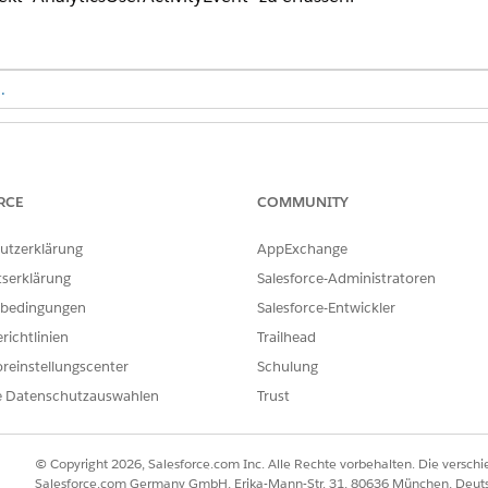
.
ERFORDERLICHE BENUTZERBERECHTIGUNGEN
iting:
Berechtigungssatz 'Tableau 
Tableau-Administrator) oder 
RCE
COMMUNITY
Tableau-Administrator)
utzerklärung
AppExchange
tserklärung
Salesforce-Administratoren
Auditing enthält Pilot- oder Beta-Services, die den Bedingungen fü
ner schriftlichen einheitlichen Pilot-Vereinbarung unterliegen, 
bedingungen
Salesforce-Entwickler
sprechenden Bedingungen im
Verzeichnis der Produktbedingungen
.
richtlinien
Trailhead
inigen Ermessen des Kunden.
reinstellungscenter
Schulung
e Datenschutzauswahlen
Trust
 Tableau Next Auditing die folgenden Schritte aus.
uf
Verwaltung
und dann auf
Einstellungen
.
© Copyright 2026, Salesforce.com Inc. Alle Rechte vorbehalten. Die versch
"Allgemein" die Option
Tableau Next Auditing (Beta)
.
Salesforce.com Germany GmbH, Erika-Mann-Str. 31, 80636 München, Deut