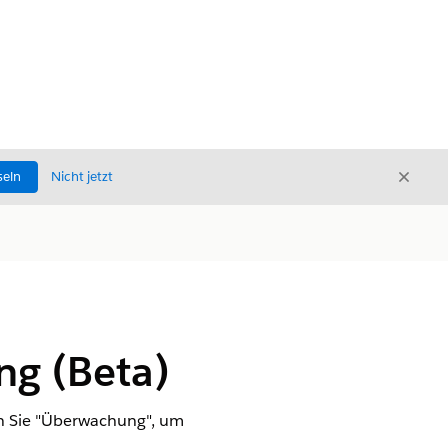
Schli
seln
Nicht jetzt
Schließ
ng (Beta)
en Sie "Überwachung", um