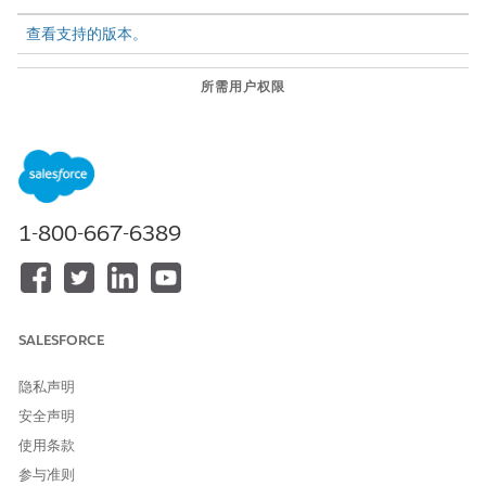
查看支持的版本。
所需用户权限
启用 Tableau Next
Tableau 未计量管理员或
Auditing：
Tableau Next 管理员
权限集
1-800-667-6389
Tableau Next Auditing 包含试用或 Beta 服务，这些服务
备注
受
协议 - Salesforce.com
中的 Beta 服务条款或书面统一试用协
议（如果由客户执行）的约束，并受
产品条款目录
中适用条款的
SALESFORCE
约束。使用这些试用或 Beta 版服务由客户自行决定。
隐私声明
要启用 Tableau Next Auditing，请执行以下步骤。
安全声明
在 Tableau Next 中，单击
管理
，然后单击
设置
。
使用条款
在常规页面上，打开
Tableau Next Auditing (Beta)
。
参与准则