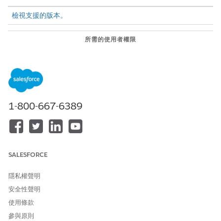
檢視支援的版本。
所需的使用者權限
若要啟用 Tableau Next
Tableau Unmetered Admin
或 Tableau Next Admin
權限
Auditing:
集
1-800-667-6389
Tableau Next Auditing 包含受「
協議 - Salesforce.com
備註
的 Beta 版服務條款」約束的試用版或 Beta 版服務,或由客戶執
SALESFORCE
行的書面「統一試用版協議」,以及「
產品條款目錄
」中的適用
條款。客戶可自行決定是否使用這些試用版或 Beta 版服務。
隱私權聲明
安全性聲明
若要啟用 Tableau Next Auditing,請遵循以下步驟。
使用條款
在 Tableau「下一步」中,按一下「
管理」
,然後按一下「
設
參與原則
定
」。