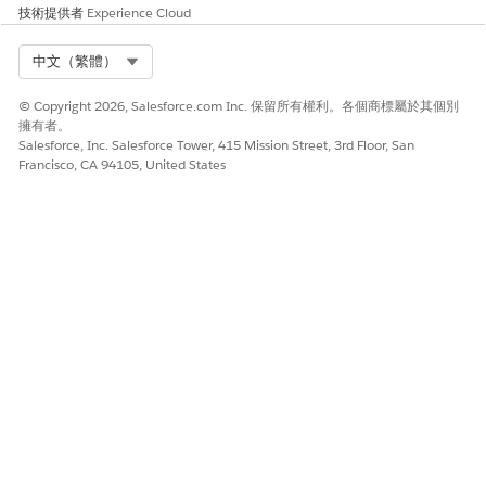
技術提供者
Experience Cloud
Select Org
中文（繁體）
© Copyright 2026, Salesforce.com Inc. 保留所有權利。各個商標屬於其個別
擁有者。
Salesforce, Inc. Salesforce Tower, 415 Mission Street, 3rd Floor, San
Francisco, CA 94105, United States