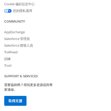
Cookie 偏好設定中心
在「一般」頁面上,開啟「
Tableau Next Auditing (Beta
版)
」。
您的隱私選擇
關於 Tableau Next Auditing (Beta 版)
COMMUNITY
瞭解如何在 Tableau Next 中檢視稽核資料、在
AnalyticsUserActivityEvent 物件中收集哪些屬性,以及使用
AppExchange
Tableau Next Auditing 的考量事項。
Salesforce 管理員
Salesforce 開發人員
Trailhead
此文章是否解決您的問題？
訓練
請讓我們知道，以便我們改進！
Trust
是
否
SUPPORT & SERVICES
需要協助嗎？尋找更多資源或與專
家連線。
取得支援