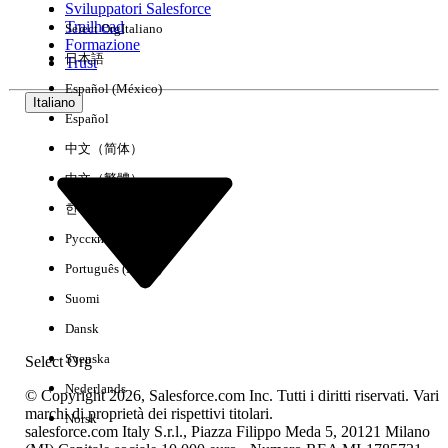
Sviluppatori Salesforce
Trailhead
Select Org
Italiano
Esperienza
Formazione
日本語
Trust
Español (México)
Italiano
Español
Cancella tutto
Chiudi
中文（简体）
中文（繁體）
한국어
Русский
Português (Brasil)
Suomi
Dansk
Svenska
Select Org
Nederlands
© Copyright 2026, Salesforce.com Inc. Tutti i diritti riservati. Vari
marchi di proprietà dei rispettivi titolari.
Norsk
salesforce.com Italy S.r.l., Piazza Filippo Meda 5, 20121 Milano
Nessun risultato