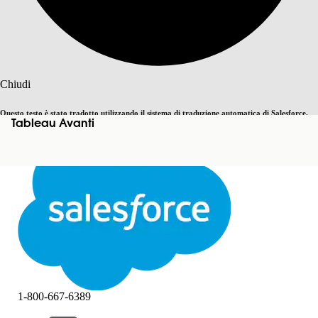
Cerca
Chiudi
Questo testo è stato tradotto utilizzando il sistema di traduzione automatica di Salesforce.
Tableau Avanti
Passa all'inglese
Non ora
Ulteriori dettagli sono disponibili
qui
.
Chiudi
Chiudi
1-800-667-6389