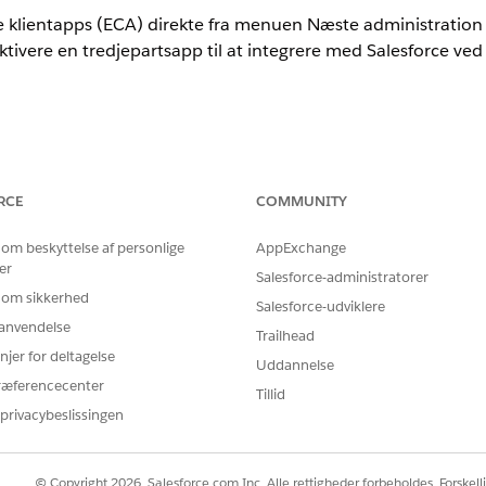
 klientapps (ECA) direkte fra menuen Næste administration i
aktivere en tredjepartsapp til at integrere med Salesforce ved
RCE
COMMUNITY
BRUGERTILLADELSER PÅKRÆVET
 om beskyttelse af personlige
AppExchange
ere eksterne klientapps:
Tilladelsessættet
Tableau Unm
er
Salesforce-administratorer
Admin
 om sikkerhed
Salesforce-udviklere
 klikke på
Administration
.
r anvendelse
Trailhead
at oprette og administrere dine ECAs.
njer for deltagelse
Uddannelse
ræferencecenter
Tillid
privacybeslissingen
© Copyright 2026, Salesforce.com Inc. Alle rettigheder forbeholdes. Forskell