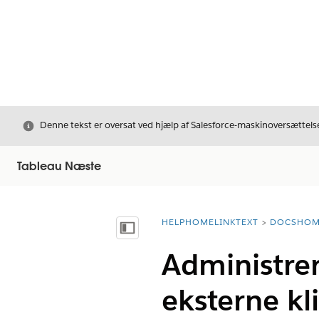
Luk
Denne tekst er oversat ved hjælp af Salesforce-maskinoversættelse
Tableau Næste
HELPHOMELINKTEXT
DOCSHOM
breadcrumbDescription
Vis indholdsfortegnelse
Administre
eksterne kl