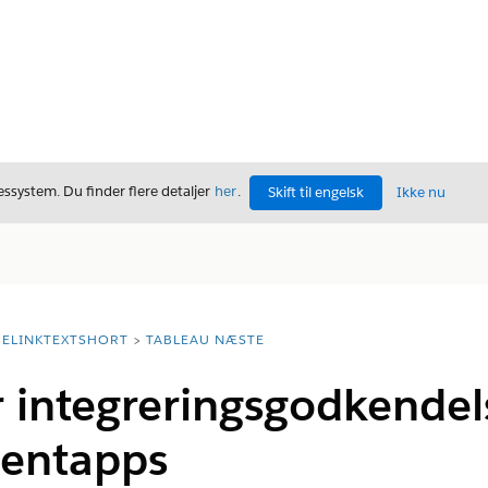
ssystem. Du finder flere detaljer
her
.
Skift til engelsk
Ikke nu
ELINKTEXTSHORT
TABLEAU NÆSTE
r integreringsgodkende
ientapps