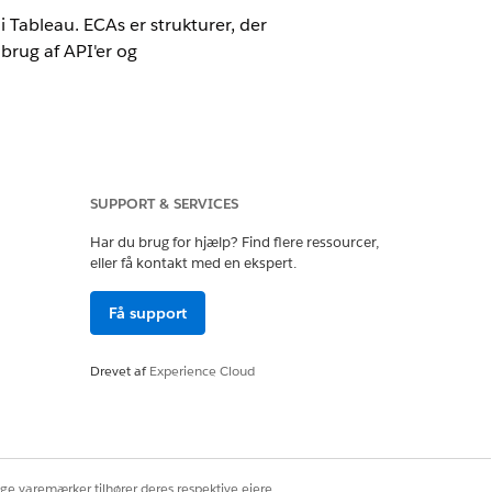
 Tableau. ECAs er strukturer, der
 brug af API'er og
SUPPORT & SERVICES
Har du brug for hjælp? Find flere ressourcer,
etered Admin eller Tableau Next
eller få kontakt med en ekspert.
Få support
Drevet af
Experience Cloud
ige varemærker tilhører deres respektive ejere.