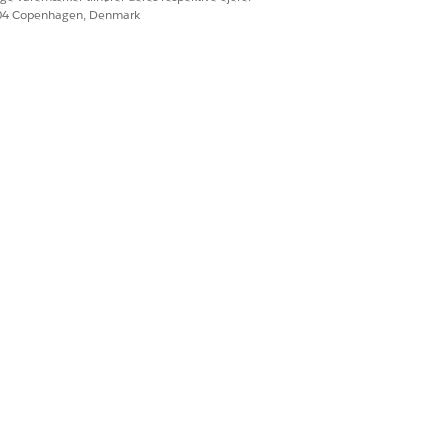
604 Copenhagen, Denmark
 godkendelse med eksterne
Ja
Nej