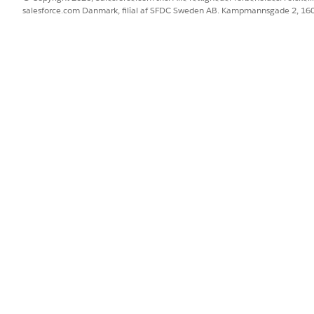
salesforce.com Danmark, filial af SFDC Sweden AB. Kampmannsgade 2, 1
ger om oprettelse og administration af ECAs, kan du se
Opsæt
au Next Embedding SDK-vejledningen.
BLEM?
 os!