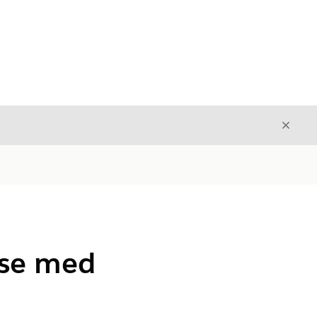
Luk
Luk
lse med