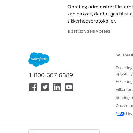
Opret og administrer Eksterne
kan pakkes, der bruges til at 
sikkerhedsprotokoller.
EDITIONSHEADING
Vis understøttede versioner.
SALESFO
Erklæring
Hvis du vil oprette og administr
oplysning
1-800-667-6389
Erklæring
I Tableau Next-appen skal du
Vilkår fo
Klik på
Ekstern klientapp
for 
Retningsli
Cookie-p
Uw 