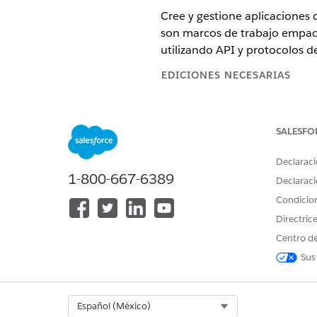
Cree y gestione aplicaciones
son marcos de trabajo empaque
utilizando API y protocolos d
EDICIONES NECESARIAS
Ver ediciones admitidas.
SALESFO
Declaraci
Para crear y gestionar aplicacio
1-800-667-6389
Declaraci
Condicio
En la aplicación Tableau Next
Directric
Haga clic en
Aplicación clien
Centro de
Sus
Select Org
Español (México)