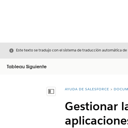
Cerrar
Este texto se tradujo con el sistema de traducción automática de
Tableau Siguiente
AYUDA DE SALESFORCE
DOCUM
Usted está aquí:
Mostrar índice de materias
Gestionar l
aplicacione