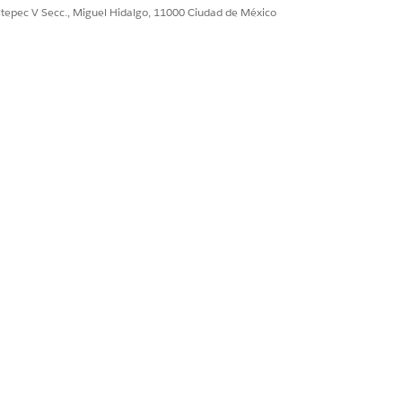
ultepec V Secc., Miguel Hidalgo, 11000 Ciudad de México
utenticación con aplicaciones
Sí
No