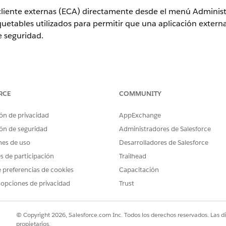
 cliente externas (ECA) directamente desde el menú Adminis
tables utilizados para permitir que una aplicación externa
e seguridad.
RCE
COMMUNITY
PERMISOS DE USUARIO NECESARIOS
ón de privacidad
AppExchange
nes cliente externas:
Conjunto de permisos Admini
ón de seguridad
Administradores de Salesforce
Tableau Next Admin
nes de uso
Desarrolladores de Salesforce
, haga clic en
Administración
.
es de participación
Trailhead
te externa
para crear y gestionar sus ECA.
 preferencias de cookies
Capacitación
 opciones de privacidad
Trust
© Copyright 2026, Salesforce.com Inc. Todos los derechos reservados. Las d
propietarios.