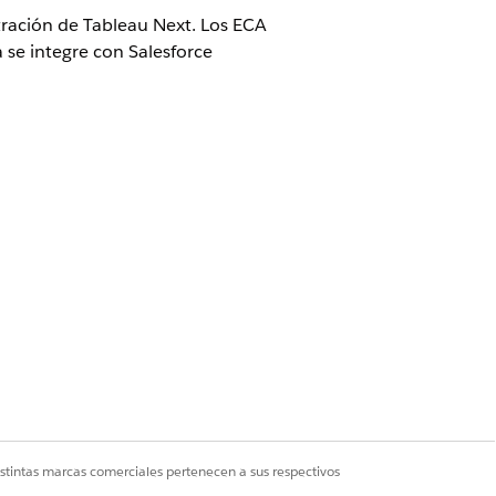
tración de Tableau Next. Los ECA
 se integre con Salesforce
strador sin medir de
Tableau o
istintas marcas comerciales pertenecen a sus respectivos