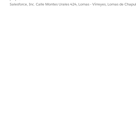
Salesforce, Inc. Calle Montes Urales 424, Lomas - Virreyes, Lomas de Chap
 sobre la creación y gestión de CEPA, consulte
Configurar a
en la guía del SDK de integración de Tableau Next.
PROBLEMA?
ejorar!