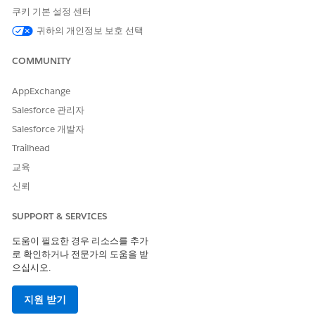
쿠키 기본 설정 센터
ECA 만들기 및 관리에 대한 자세한 내용은 Tableau Next
귀하의 개인정보 보호 선택
Embedding SDK 가이드의
Salesforce 외부 클라이언트 앱으로 인
증 설정을
참조하십시오.
COMMUNITY
AppExchange
이 기사를 통해 문제를 해결했습니까?
Salesforce 관리자
개선을 위한 의견을 보내주세요.
Salesforce 개발자
Trailhead
예
아니요
교육
신뢰
SUPPORT & SERVICES
도움이 필요한 경우 리소스를 추가
로 확인하거나 전문가의 도움을 받
으십시오.
지원 받기