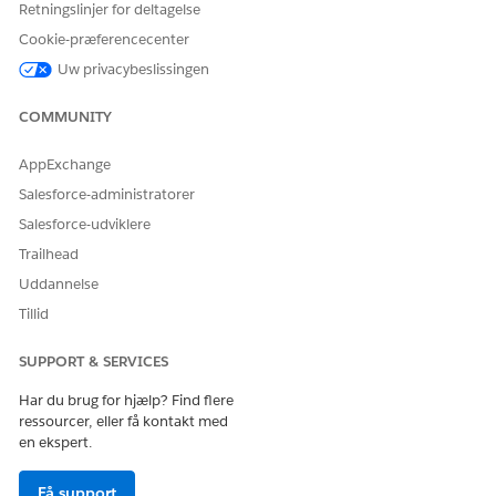
Retningslinjer for deltagelse
Aktiver Tableau Næste. Dette tildeler dig også et Data
Cloud Architect- og
Tableau Unmetered Admin
-
Cookie-præferencecenter
tilladelsessæt.
Uw privacybeslissingen
COMMUNITY
AppExchange
LØSTE DENNE ARTIKEL DIT PROBLEM?
Giv os besked, så vi kan forbedre os!
Salesforce-administratorer
Salesforce-udviklere
Ja
Nej
Trailhead
Uddannelse
Tillid
SUPPORT & SERVICES
Har du brug for hjælp? Find flere
ressourcer, eller få kontakt med
en ekspert.
Få support