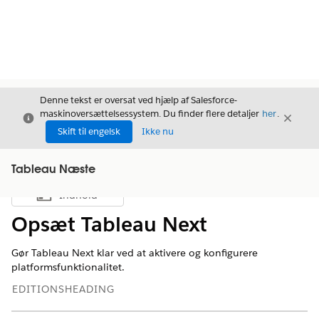
Denne tekst er oversat ved hjælp af Salesforce-
maskinoversættelsessystem. Du finder flere detaljer
her
.
Luk
Luk
Luk
Skift til engelsk
Ikke nu
Tableau Næste
Indhold
Vis indholdsfortegnelse
Opsæt Tableau Next
Gør Tableau Next klar ved at aktivere og konfigurere
platformsfunktionalitet.
EDITIONSHEADING