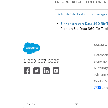
ERFORDERLICHE EDITIONEN
Unterstützte Editionen anzeigen
Einrichten von Data 360 für 
Richten Sie
Data 360
für Tabl
Tableau Next benötigt
Data 
Data 360
und erstellen Sie e
SALESFO
Aktivieren der generativen AI
Die generative AI von Einste
Datensch
die generative AI von Einstei
1-800-667-6389
Sicherhei
generativen AI von Einstein
Nutzungs
Einrichten von Tableau Agent
Teilnahme
Konfigurieren Sie Benutzer, a
Visualisierungen in Tableau N
Cookie-Vo
Ihr
Aktivieren von Tableau Next
Aktivieren Sie Tableau Next.
Administrator
" zugewiesen.
Select Org
Deutsch