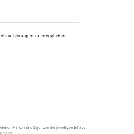
n Visualisierungen zu ermöglichen.
or dem Einrichten von Tableau Next
 Tableau Next bereit. Tableau benötigt
Sie müssen auch die Datensammlung der
 Sie einen Agenten für Analysen und
itekt" und "
Nicht gemessener Tableau-
iedenen Marken sind Eigentum der jeweiligen Inhaber.
schland