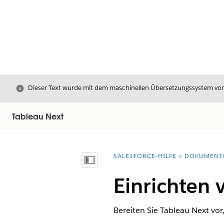
Schließen
Dieser Text wurde mit dem maschinellen Übersetzungssystem von S
Tableau Next
SALESFORCE-HILFE
DOKUMENT
Sie befinden sich hier:
Inhalt anzeigen
Einrichten 
Bereiten Sie Tableau Next vor