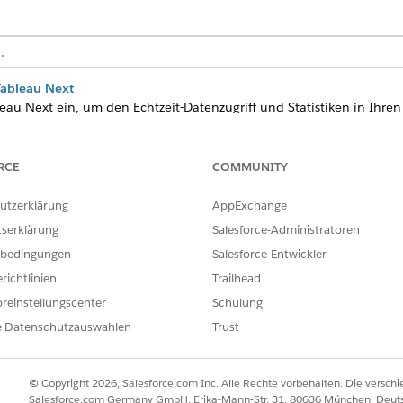
.
Tableau Next
eau Next ein, um den Echtzeit-Datenzugriff und Statistiken in Ihre
360
für die Datenaufnahme und Datenabfragen. Konfigurieren Sie v
in Datenmodellobjekt für Ihre Organisation.
RCE
COMMUNITY
 von Einstein für Tableau Next
in stellt Zusammenfassungen und automatisierte Visualisierungen in
utzerklärung
AppExchange
n und die Einstein Trust Layer für den Zugriff auf AI-Funktionen. 
tserklärung
Salesforce-Administratoren
 aktivieren, um Feedback und Überwachungsdaten zu speichern.
bedingungen
Salesforce-Entwickler
 in Tableau Next
richtlinien
Trailhead
ktivieren Sie Organisationsfunktionen und erstellen und aktivieren
ext.
reinstellungscenter
Schulung
e Datenschutzauswahlen
Trust
 Dadurch werden Ihnen auch der Berechtigungssatz "Data Cloud-Arch
© Copyright 2026, Salesforce.com Inc. Alle Rechte vorbehalten. Die versch
Salesforce.com Germany GmbH, Erika-Mann-Str. 31, 80636 München, Deut