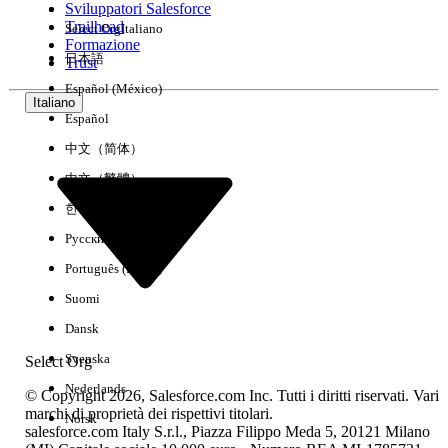
Sviluppatori Salesforce
Trailhead
Select Org
Italiano
Esperienza
Formazione
日本語
Trust
Español (México)
Italiano
Español
Cancella tutto
Chiudi
中文（简体）
中文（繁體）
한국어
Русский
Português (Brasil)
Suomi
Dansk
Svenska
Select Org
Nederlands
© Copyright 2026, Salesforce.com Inc. Tutti i diritti riservati. Vari
marchi di proprietà dei rispettivi titolari.
Norsk
salesforce.com Italy S.r.l., Piazza Filippo Meda 5, 20121 Milano
Nessun risultato