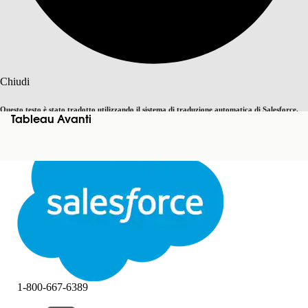
Cerca
Chiudi
Questo testo è stato tradotto utilizzando il sistema di traduzione automatica di Salesforce.
Tableau Avanti
Passa all'inglese
Non ora
Ulteriori dettagli sono disponibili
qui
.
Chiudi
Chiudi
1-800-667-6389