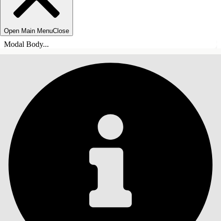
Open Main Menu
Close
Modal Body...
INNHOLD
Søk
Vis innholdsfortegnelse
Innhold