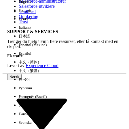
Salesforce-administratorer
Engelsk
Salesforce-utviklere
Français
Trailhead
Erfaring
Opplæring
Deutsch
Trust
Italiano
SUPPORT & SERVICES
日本語
Trenger du hjelp? Finn flere ressurser, eller få kontakt med en
Fjern alle
Utført
Español (México)
ekspert.
Español
Få støtte
中文（简体）
Levert av
Experience Cloud
中文（繁體）
Norsk
한국어
Русский
Português (Brasil)
Suomi
Dansk
Svenska