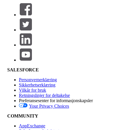
Filtre (0)
VELG FILTRE
Legg til
Produktområde
Funksjonsinnvirkning
SALESFORCE
Personvernerklæring
Sikkerhetserklæring
Vilkår for bruk
Retningslinjer for deltakelse
Preferansesenter for informasjonskapsler
Your Privacy Choices
Utgave
COMMUNITY
AppExchange