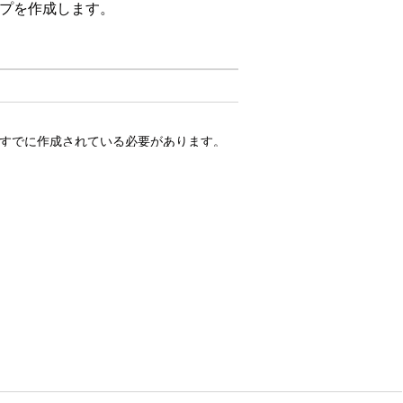
グループを作成します。
ce ですでに作成されている必要があります。
 Next 権限セットでは、ライセンスが使用さ
ーザーに「
Tableau Unmetered Admin
」ま
はい
いいえ