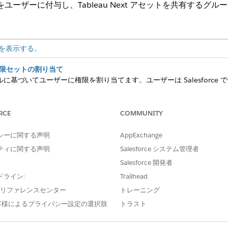
セス権をユーザーに付与し、Tableau Next アセットを共有する
を表示する。
t 権限セットの割り当て
操作レベルに基づいてユーザーに権限を割り当てます。ユーザーは Salesfor
ーションではユーザーを追加できません。ユーザーに割り当てる各 Tableau
るときにライセンスの状況を表示できます。
RCE
COMMUNITY
xt 管理者権限セットの割り当て
stration] ページにアクセスし、組織で Tableau Next を有効にするには、ユ
シーに関する声明
AppExchange
min」権限セットが必要です。
ティに関する声明
Salesforce システム管理者
Salesforce 開発者
ableau Next のアセットへのユーザーのアクセスを管理するのに役立ちます。
ドライン:
Trailhead
e プリファレンスセンター
トレーニング
客様によるプライバシー設定の選択肢
トラスト
?