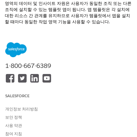
영역의 데이터 및 인사이트 자원은 사용자가 동일한 조직 또는 다른
조직에 설치할 수 있는 템플릿 앱이 됩니다. 앱 템플릿은 각 설치에
대한 리소스 간 관계를 유지하므로 사용자가 템플릿에서 앱을 설치
할 때마다 동일한 작업 영역 기능을 사용할 수 있습니다.
템플릿 빌더는
Salesforce.com
의 베타 서비스 약관 또는 고
노트
객이 실행한 경우 서면 통합 파일럿 계약 및
제품 약관 디렉터리
1-800-667-6389
의 해당 약관이 적용되는 파일럿 또는 베타 서비스입니다. 이 파
일럿 또는 베타 서비스의 사용은 고객의 단독 재량에 따릅니다.
템플릿 빌더를 활성화하려면 Tableau Next에서
템플릿 빌더 활성
SALESFORCE
화(베타)를 참조하십시오.
앱 템플릿 만들기
개인정보 처리방침
앱 템플릿은 하나 이상의 Tableau Next 작업 영역의 자산을 번
보안 정책
들로 제공하므로 관련 인사이트 및 데이터 소스를 공유할 수 있
사용 약관
습니다.
참여 지침