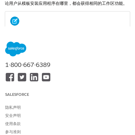
论用户从模板安装应用程序在哪里，都会获得相同的工作区功能。
模板生成器是试用或 Beta 服务，受
协议 - Salesforce.com
备注
中的 Beta 服务条款或书面统一试用协议（如果由客户执行）以
及
产品条款目录
中的适用条款的约束。客户可自行决定使用此试
用或 Beta 版服务。
1-800-667-6389
要启用模板生成器，请查看在 Tableau Next 中
启用模板生成器
(Beta)
创建应用程序模板
SALESFORCE
应用程序模板捆绑一个或多个 Tableau Next 工作区的资产，以
便您可以共享相关见解和数据源。
隐私声明
编辑或删除应用程序模板
安全声明
编辑 Tableau Next 模板的详细信息或资源，删除模板资源或删
除模板。
使用条款
参与准则
使用应用程序模板