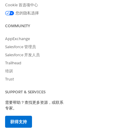
Tableau Next 中的模板页面显示您和其他用户创建的应用程序
Cookie 首选项中心
模板。从模板创建应用程序，以在贵组织中安装自定义工作区功
您的隐私选择
能。
COMMUNITY
下载应用程序模板
下载 Tableau Next 应用程序模板，为安装流添加带有变量、规
AppExchange
则和链的自定义。下载的模板是 Salesforce 软件包，您可以将
其部署并安装到其他组织。
Salesforce 管理员
Salesforce 开发人员
另请参阅：
Trailhead
培训
开发人员指南应用程序模板框架
Trust
SUPPORT & SERVICES
本文章是否解决您的问题？
需要帮助？查找更多资源，或联系
请与我们共享您的想法，以便我们进行改进！
专家。
是
否
获得支持