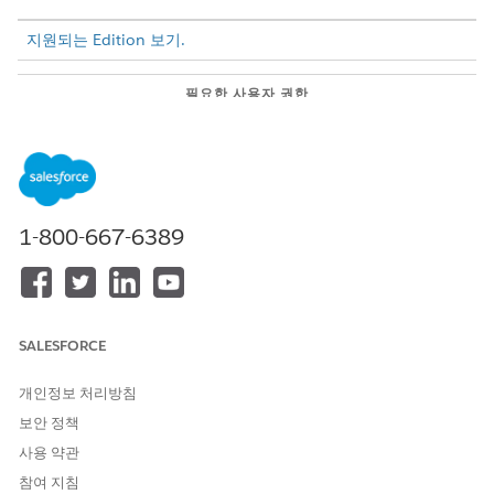
지원되는 Edition 보기.
필요한 사용자 권한
Tableau Next 템플릿 보기, 만
Tableau Unmetered
Platform Analyst 또는
들기, 편집:
Tableau Next Platform
Analyst
권한 집합
1-800-667-6389
템플릿 배포 및 템플릿 파일 사용자 정의에 대한 자세한 내용은
앱
템플릿 프레임워크 개발자 가이드
를 참조하십시오.
템플릿 페이지에서 다운로드할 템플릿을 선택합니다.
템플릿을 다운로드하려면
다운로드
를 클릭합니다.
SALESFORCE
개인정보 처리방침
보안 정책
다운로드는 배포할
패키지를 포
AppFrameworkTemplateBundle
함하는
파일입니다. 이 패키지에는
파일, 작업
.zip
package.xml
사용 약관
영역 파일 및 앱 및 설치를 정의하는 템플릿 파일이 포함되어 있습
참여 지침