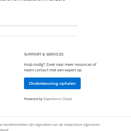
SUPPORT & SERVICES
etered Platform Analyst of Tableau
Hulp nodig? Zoek naar meer resources of
neem contact met een expert op.
t implementeren van sjablonen en
Ondersteuning ophalen
Powered by
Experience Cloud
rse handelsmerken zijn eigendom van de respectieve eigenaren.
rland