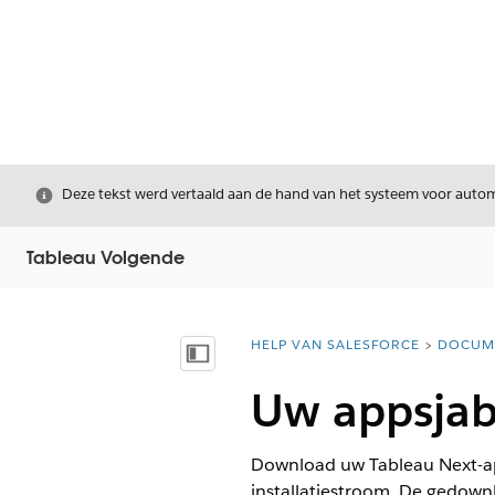
Sluiten
Deze tekst werd vertaald aan de hand van het systeem voor automa
Tableau Volgende
HELP VAN SALESFORCE
DOCUM
U bent hier:
Inhoudsopgave weergeven
Uw appsja
Download uw Tableau Next-ap
installatiestroom. De gedownl