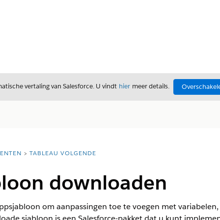
tische vertaling van Salesforce. U vindt
hier
meer details.
Overschakele
ENTEN
TABLEAU VOLGENDE
bloon downloaden
psjabloon om aanpassingen toe te voegen met variabelen, r
oade sjabloon is een Salesforce-pakket dat u kunt implemen