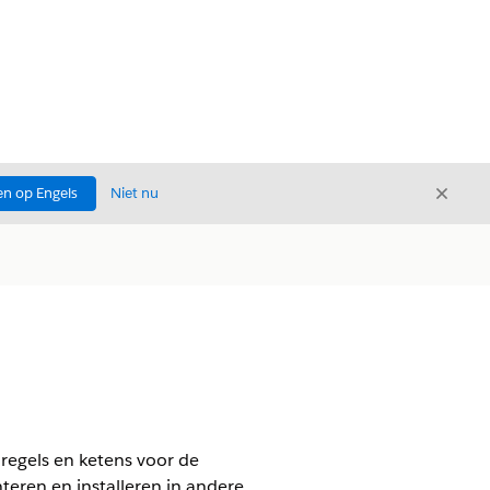
Sluite
n op Engels
Niet nu
Sluiten
egels en ketens voor de
teren en installeren in andere