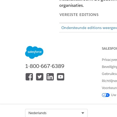
organisaties.
VEREISTE EDITIONS
Ondersteunde editions weergev
SALESFO
Tableau Next-sjablonen weerge
Privacyve
Zie de
Ontwikkelaarshandlei
1-800-667-6389
Beveiligin
het aanpassen van sjabloonb
Gebruiks
Selecteer op de pagina Sjabl
Richtlijn
Klik voor het downloaden va
Voorkeur
Uw 
Select Org
Nederlands