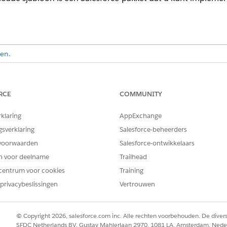
en.
VEREISTE GEBRUIKERSMACHTIGINGEN
RCE
COMMUNITY
ven, maken en bewerken:
Machtigingenset
Tableau Unm
Next Platform Analyst
rklaring
AppExchange
ding App Template Framework
voor meer informatie over he
gsverklaring
Salesforce-beheerders
estanden.
voorwaarden
Salesforce-ontwikkelaars
onen de sjabloon die u wilt downloaden.
en voor deelname
Trailhead
n de sjabloon op
Downloaden
.
centrum voor cookies
Training
privacybeslissingen
Vertrouwen
© Copyright 2026, salesforce.com inc. Alle rechten voorbehouden. De dive
SFDC Netherlands BV, Gustav Mahlerlaan 2970, 1081 LA, Amsterdam, Nede