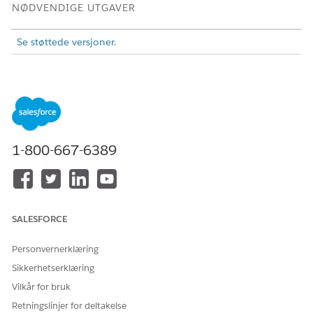
NØDVENDIGE UTGAVER
Se støttede versjoner.
NØDVENDIG BRUKERTILLATELSE
For å vise, opprette og
Tillatelsessettet
Tableau
redigere Tableau Next-
Unmetered Platform Analyst
maler:
eller Tableau Next Platform
Analyst
1-800-667-6389
Hvis du vil ha mer informasjon om distribusjon av maler og
tilpassing av malfiler, kan du se
App Template Framework-
utviklerveiledningen
.
Velg malen du vil laste ned, på Maler-siden.
SALESFORCE
Klikk på
Last ned
for å laste ned malen.
Personvernerklæring
Sikkerhetserklæring
Vilkår for bruk
Nedlastingen er en
-fil som inneholder
.zip
AppFrameworkTem
Retningslinjer for deltakelse