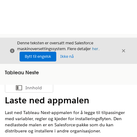
Denne teksten er oversatt med Salesforce
maskinoversettingssystem. Flere detaljer
her
.
Avslutt
Avslut
Avslutt
Bytt til engelsk
Ikke nå
Tableau Neste
Innhold
Vis innholdsfortegnelse
Laste ned appmalen
Last ned Tableau Next-appmalen for å legge til tilpassinger
med variabler, regler og kjeder for installeringsflyten. Den
nedlastede malen er en Salesforce-pakke som du kan
distribuere og installere i andre organisasjoner.