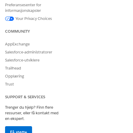
-pakken for distribusjon. Denne pakken
plateBundle
Preferansesenter for
inneholder en
-fil, arbeidsområdefilene og
package.xml
informasjonskapsler
malfilene som definerer appen og installasjonen.
Your Privacy Choices
COMMUNITY
HJALP DENNE ARTIKKELEN MED Å LØSE PROBLEMET DITT?
La oss få vite det slik at vi kan forbedre!
AppExchange
Salesforce-administratorer
Ja
Nei
Salesforce-utviklere
Trailhead
Opplæring
Trust
SUPPORT & SERVICES
Trenger du hjelp? Finn flere
ressurser, eller få kontakt med
en ekspert.
Få støtte