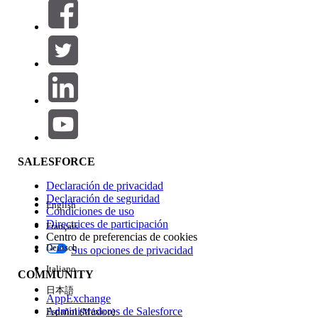
Filtros (0)
SELECCIONAR FILTROS
Agregar
Área de productos
Repercusión de función
SALESFORCE
Declaración de privacidad
Declaración de seguridad
English
Condiciones de uso
Directrices de participación
Français
Centro de preferencias de cookies
Deutsch
Sus opciones de privacidad
Edición
Italiano
COMMUNITY
日本語
AppExchange
Administradores de Salesforce
Español (México)