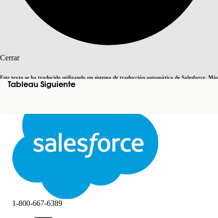
Buscar
Cerrar
Este texto se ha traducido utilizando un sistema de traducción automática de Salesforce. Más
Tableau Siguiente
Cambiar a inglés
Ahora no
información
aquí
.
Cerrar
Cerrar
1-800-667-6389