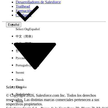
Desarrolladores de Salesforce
Trailhead
Experiencia
Formación
Confianza
Español
Select Org
Español
Borrar todo
Listo
中文（简体）
中文（繁體）
한국어
Русский
Português (Brasil)
Suomi
Dansk
Select Org
Svenska
Nederlands
© Copyright 2026, Salesforce.com Inc. Todos los derechos
reservados. Las distintas marcas comerciales pertenecen a sus
Norsk
respectivos propietarios.
No hay resultados