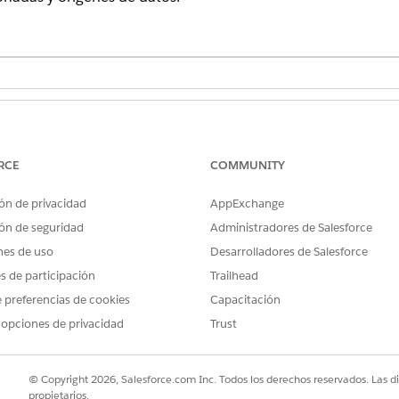
PERMISOS DE USUARIO NECESARIOS
illas de Tableau Next:
Conjunto de permisos
Anali
Analista de Tableau Next Pla
RCE
COMMUNITY
plicación en Tableau Next, comience desde un espacio de tra
ón de privacidad
AppExchange
ón de seguridad
Administradores de Salesforce
nes de uso
Desarrolladores de Salesforce
 espacio de trabajo
es de participación
Trailhead
io de trabajo que desea utilizar para la plantilla.
 preferencias de cookies
Capacitación
abajo, haga clic en
Generar plantilla (Beta)
.
 opciones de privacidad
Trust
© Copyright 2026, Salesforce.com Inc. Todos los derechos reservados. Las d
propietarios.