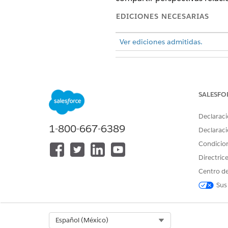
EDICIONES NECESARIAS
Ver ediciones admitidas.
Para ver, crear y modificar plant
SALESFO
Para crear una plantilla de a
Declaraci
Plantillas.
1-800-667-6389
Declaraci
Condicio
Crear una plantilla desde un
Directric
En Tableau Next, abra el espac
Centro de
En el menú del espacio de tr
Sus
Select Org
Español (México)