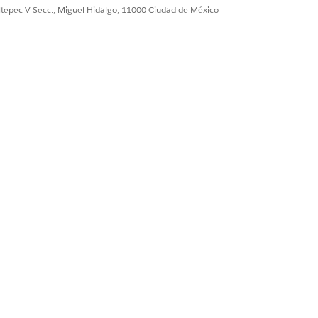
ultepec V Secc., Miguel Hidalgo, 11000 Ciudad de México
un recurso no compatible está
o.