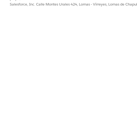
Salesforce, Inc. Calle Montes Urales 424, Lomas - Virreyes, Lomas de Chap
iene todos los recursos de espacio de trabajo admitidos. Si 
abajo, el proceso le notifica y crea la plantilla sin ese recurs
página Plantillas
leau Next , haga clic en
Nueva plantilla
.