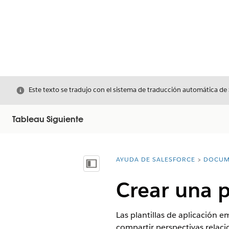
Cerrar
Este texto se tradujo con el sistema de traducción automática de
Tableau Siguiente
AYUDA DE SALESFORCE
DOCUM
Usted está aquí:
Mostrar índice de materias
Crear una p
Las plantillas de aplicación
compartir perspectivas relaci