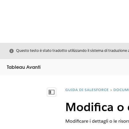
Chiudi
Questo testo è stato tradotto utilizzando il sistema di traduzione 
Tableau Avanti
GUIDA DI SALESFORCE
DOCUM
Ti trovi qui:
Mostra sommario
Modifica o 
Modificare i dettagli o le ris