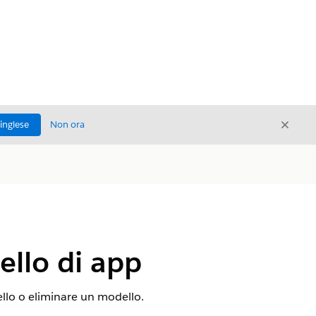
Chiud
'inglese
Non ora
Chiudi
ello di app
ello o eliminare un modello.