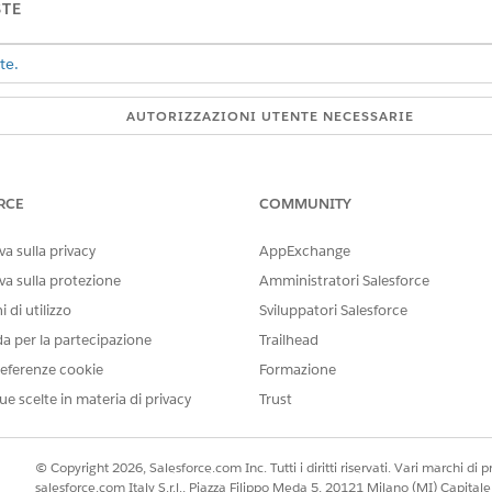
STE
te.
AUTORIZZAZIONI UTENTE NECESSARIE
icare i modelli Tableau Next:
Insieme di autorizzazioni
Tab
Tableau Next Platform Analy
RCE
COMMUNITY
li di app, tenere presente quanto segue.
a sulla privacy
AppExchange
origine, aggiornare il modello in modo che rifletta la rimozione. Sa
va sulla protezione
Amministratori Salesforce
llata da un modello, gli aggiornamenti al modello non hanno effett
 di utilizzo
Sviluppatori Salesforce
ono gli aggiornamenti.
da per la partecipazione
Trailhead
app installate, viene visualizzato un elenco delle app installate. A
eferenze cookie
Formazione
di tutte le relative app installate.
ue scelte in materia di privacy
Trust
nare il modello da aggiornare.
modello, fare clic su
Modifica
.
© Copyright 2026, Salesforce.com Inc. Tutti i diritti riservati. Vari marchi di pro
salesforce.com Italy S.r.l., Piazza Filippo Meda 5, 20121 Milano (MI) Capit