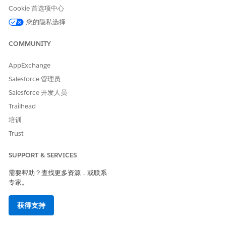
Cookie 首选项中心
您的隐私选择
COMMUNITY
AppExchange
此编辑仅适用于模板详细信息和资源。要编辑模板处理，例如规
Salesforce 管理员
则和自定义，请下载模板文件。
Salesforce 开发人员
通过
添加资源
，将更多资源添加到模板。
Trailhead
培训
Trust
SUPPORT & SERVICES
资源可以来自其他工作区。
需要帮助？查找更多资源，或联系
专家。
要从模板中删除资源，请选择
删除
。
获得支持
要删除模板，请单击
删除
。