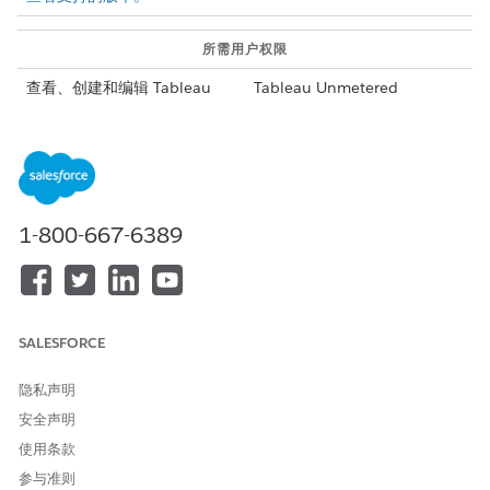
所需用户权限
查看、创建和编辑 Tableau
Tableau Unmetered
Platform Analyst 或 Tableau
Next 模板：
Next Platform Analyst
权限集
更新应用程序模板时，请考虑以下事项。
如果删除任何源资产，请更新模板以反映删除情况。保存模板以
1-800-667-6389
应用更改。
从模板安装应用程序后，对模板的更新不会影响已安装的应用程
序。只有新应用程序安装包含更新。
如果您删除带有已安装应用程序的模板，将显示已安装应用程序
的列表。取消操作，或继续删除模板及其所有已安装的应用程
SALESFORCE
序。
在“模板”页面上，选择要更新的模板。
隐私声明
要编辑模板详细信息，请单击
编辑
。
安全声明
使用条款
参与准则