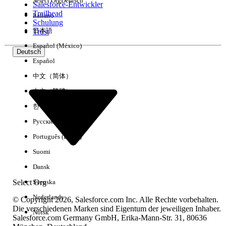
Select Org
Deutsch
Salesforce-Entwickler
Trailhead
Italiano
Erfahrung
Schulung
日本語
Trust
Español (México)
Deutsch
Español
Alle löschen
Fertig
中文（简体）
中文（繁體）
한국어
Русский
Português (Brasil)
Suomi
Dansk
Select Org
Svenska
Nederlands
© Copyright 2026, Salesforce.com Inc. Alle Rechte vorbehalten.
Die verschiedenen Marken sind Eigentum der jeweiligen Inhaber.
Norsk
Salesforce.com Germany GmbH, Erika-Mann-Str. 31, 80636
Keine Ergebnisse