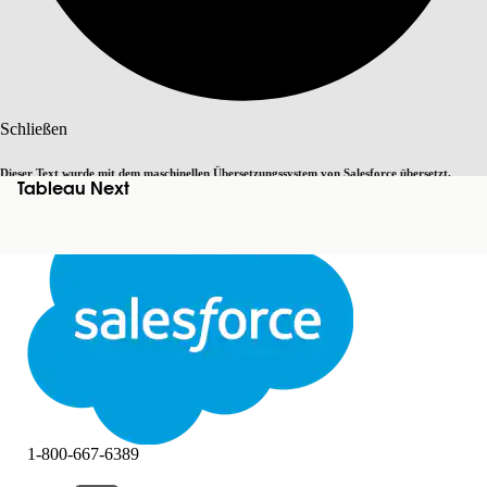
Suche
Schließen
Dieser Text wurde mit dem maschinellen Übersetzungssystem von Salesforce übersetzt.
Tableau Next
Zu Englisch wechseln
Nicht jetzt
Weitere Details finden Sie
hier
.
Schließen
Schließen
1-800-667-6389