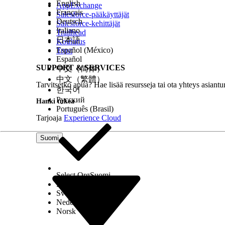
English
AppExchange
Français
Salesforce-pääkäyttäjät
Sovelluksen nimi on mallin luoman uude
Deutsch
Salesforce-kehittäjät
Italiano
Trailhead
Valitse lokitaso.
日本語
Koulutus
Nosta tasoa mallin testaamisen aikana saadak
Español (México)
Trust
Napsauta
Luo
.
Español
SUPPORT & SERVICES
中文（简体）
Kun sovellus asennetaan, valvo edistymistä ja tilaa
中文（繁體）
kohdassa
Mallien sovellusten asennusten valvonta
Tarvitsetko apua? Hae lisää resursseja tai ota yhteys asiantu
한국어
Русский
Hanki tukea
Português (Brasil)
Tarjoaja
Experience Cloud
RATKAISIKO TÄMÄ ARTIKKELI ONGELMASI?
Anna palautetta, jotta voimme kehittyä!
Suomi
Select Org
Suomi
Dansk
Svenska
Nederlands
Norsk