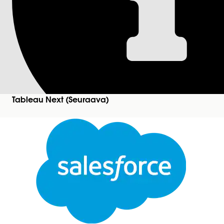
Sovellusmallien kä
Tableau Next -mallit-sivulla näytetään sinun ja mui
organisaatioosi mukautettuja työtilan ominaisuuks
Vaaditut versiot
Tableau Next (Seuraava)
Näytä tuetut Edition-versiot.
Tableau Next -mallien tarkasteleminen, luominen 
muokkaaminen:
Valitse Malleja-sivulta haluamasi malli.
Sulje
Tämä teksti on käännetty Salesforcen konekäännösjärjestelmän avulla. Katso lisätietoja
tää