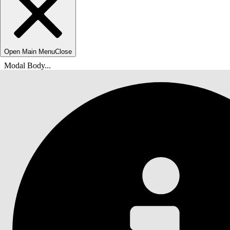
Open Main Menu
Close
Modal Body...
Olet tässä:
Salesforce-ohje
Asiakirja
Tableau Next (Seuraava)