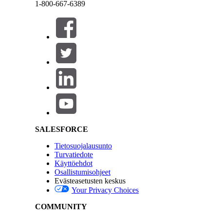
1-800-667-6389
Sulje
Sulje
Napsauta
Create App
.
Syötä sovelluksen lisätiedot.
Salesforce Help | Article
SALESFORCE
Tietosuojalausunto
Turvatiedote
Käyttöehdot
Osallistumisohjeet
Evästeasetusten keskus
Your Privacy Choices
COMMUNITY
Kirjoita sovelluksen nimi ja kuvaus.