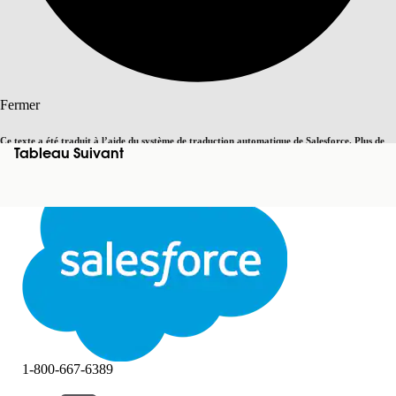
Rechercher
Fermer
Ce texte a été traduit à l’aide du système de traduction automatique de Salesforce. Plus de
Tableau Suivant
Basculer vers la page en anglais
détails, consultez <
cette page
.
Pas maintenant
Fermer
Fermer
1-800-667-6389