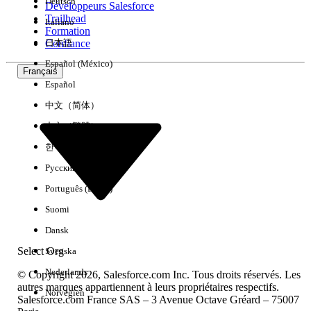
Deutsch
Développeurs Salesforce
Trailhead
Italiano
Expérience
Formation
Confiance
日本語
Español (México)
Français
Español
Effacer tout
Terminé
中文（简体）
中文（繁體）
한국어
Русский
Português (Brasil)
Suomi
Dansk
Select Org
Svenska
Nederlands
© Copyright 2026, Salesforce.com Inc. Tous droits réservés. Les
autres marques appartiennent à leurs propriétaires respectifs.
Norvégien
Salesforce.com France SAS – 3 Avenue Octave Gréard – 75007
Aucun résultat