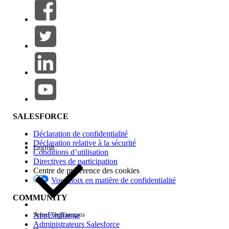
Filtres (0)
SÉLECTIONNER DES FILTRES
Ajouter
Gamme de produits
Impact des fonctionnalités
SALESFORCE
Déclaration de confidentialité
Déclaration relative à la sécurité
English
Conditions d’utilisation
Directives de participation
Centre de préférence des cookies
Vos choix en matière de confidentialité
Edition
COMMUNITY
AppExchange
Select Org
Français
Administrateurs Salesforce