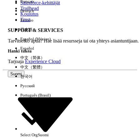
Français
Salesforce-kehittäjät
Trailhead
Deutsch
Kokemus
Koulutus
Trust
Italiano
日本語
SUPPORT & SERVICES
Español (México)
Tarvitsetko apua? Hae lisää resursseja tai ota yhteys asiantuntijaan.
Tyhjennä kaikki
Valmis
Español
Hanki tukea
中文（简体）
Tarjoaja
Experience Cloud
中文（繁體）
Suomi
한국어
Русский
Português (Brasil)
Select Org
Suomi
Ei tuloksia