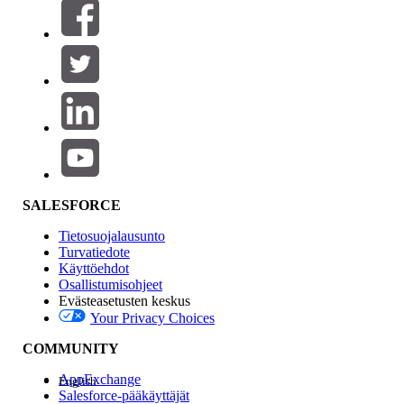
Suodattimet (0)
VALITSE SUODATTIMET
Lisää
Tuotealue
Ominaisuuden vaikutus
SALESFORCE
Tietosuojalausunto
Turvatiedote
Käyttöehdot
Osallistumisohjeet
Evästeasetusten keskus
Your Privacy Choices
Edition
COMMUNITY
AppExchange
English
Salesforce-pääkäyttäjät