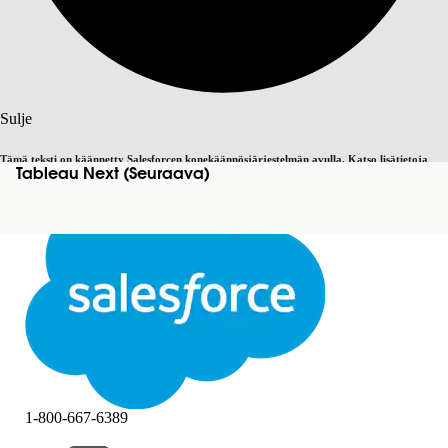
Haku
Sulje
Tämä teksti on käännetty Salesforcen konekäännösjärjestelmän avulla. Katso lisätietoja
Tableau Next (Seuraava)
Vaihda englantiin
Ei nyt
täältä
.
Sulje
Sulje
1-800-667-6389