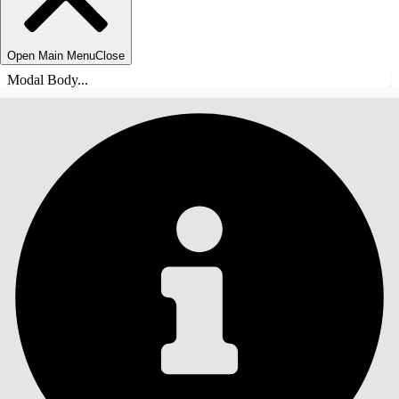
Open Main Menu
Close
Modal Body...
SISÄLLYSLUETTELO
Haku
Näytä sisällysluettelo
Sisällysluettelo