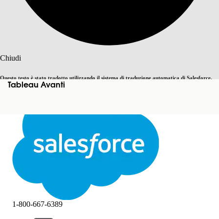
Cerca
Chiudi
Questo testo è stato tradotto utilizzando il sistema di traduzione automatica di Salesforce.
Tableau Avanti
Passa all'inglese
Non ora
Ulteriori dettagli sono disponibili
qui
.
Chiudi
Chiudi
1-800-667-6389