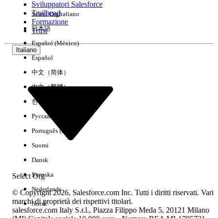
Sviluppatori Salesforce
Trailhead
Select Org
Italiano
Esperienza
Formazione
日本語
Trust
Español (México)
Italiano
Español
Cancella tutto
Chiudi
中文（简体）
中文（繁體）
한국어
Русский
Português (Brasil)
Suomi
Dansk
Svenska
Select Org
Nederlands
© Copyright 2026, Salesforce.com Inc. Tutti i diritti riservati. Vari
marchi di proprietà dei rispettivi titolari.
Norsk
salesforce.com Italy S.r.l., Piazza Filippo Meda 5, 20121 Milano
Nessun risultato