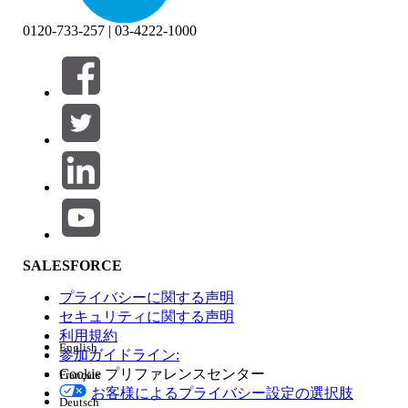
0120-733-257 | 03-4222-1000
絞り込み条件 (0)
絞り込み条件を選択
追加
製品エリア
SALESFORCE
機能の影響
プライバシーに関する声明
セキュリティに関する声明
利用規約
English
参加ガイドライン:
Cookie プリファレンスセンター
Français
エディション
お客様によるプライバシー設定の選択肢
Deutsch