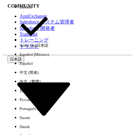
COMMUNITY
Italiano
AppExchange
Salesforce システム管理者
Salesforce 開発者
環境
Trailhead
トレーニング
Select Org
日本語
トラスト
Español (México)
日本語
Español
すべてクリア
完了
中文 (简体)
中文（繁體）
한국어
Русский
Português (Brasil)
Suomi
Dansk