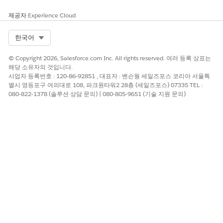
제공자
Experience Cloud
Select Org
한국어
© Copyright 2026, Salesforce.com Inc. All rights reserved. 여러 등록 상표는
모델 및 메트릭에 대한 데이터 공간을 선택합니다.
해당 소유자의 것입니다.
사용할 기존 시맨틱 모델을 선택합니다. 기존 C360 시맨틱
사업자 등록번호 : 120-86-92851 , 대표자 : 벤슨웡 세일즈포스 코리아 서울특
을 사용자 정의할 새 모델로 확장하려면 이 항목을 비워 둡
별시 영등포구 여의대로 108, 파크원타워2 28층 (세일즈포스) 07335 TEL :
니다.
080-822-1378 (솔루션 상담 문의) | 080-805-9651 (기술 지원 문의)
선택된 모델로 만들기
를 클릭하여 선택한 모델로 설치 프로세스
를 시작합니다. 또는 새 시맨틱 모델로 설치하려면
새 모델로 만
들기
를 클릭합니다.
템플릿이 조직을 검사하여 메트릭을 설치하기 위해 모든 전제 조건
및 권한이 올바르게 설정되었는지 확인합니다. 템플릿 유효성 검사
가 성공하면 설치 프로세스가 시작됩니다. 실패할 경우 해결할 오류
목록이 제공됩니다.
모델을 만들 경우 성공적으로 설치하면 C360 시맨틱 모델에서 확
장된 새 모델이 열립니다.
기본 메트릭 계산: