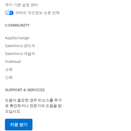
C360 DMO: 계정, 기회, 사례, 시장 세그먼트
쿠키 기본 설정 센터
이 템플릿은 C360 데이터와 함께 작동하도록 설계되어 데이터를
귀하의 개인정보 보호 선택
복합 메트릭에 매핑합니다.
COMMUNITY
Tableau Next 홈페이지에서
Marketplace
를 선택합니다.
Marketplace에서
메트릭
을 선택한 다음, 계정 성장 준비도 점
AppExchange
수 타일을 선택합니다.
Salesforce 관리자
Salesforce 개발자
Trailhead
교육
신뢰
템플릿 세부 사항을 보고
다음
을 클릭합니다.
SUPPORT & SERVICES
메트릭을 구성합니다.
도움이 필요한 경우 리소스를 추가
로 확인하거나 전문가의 도움을 받
으십시오.
지원 받기