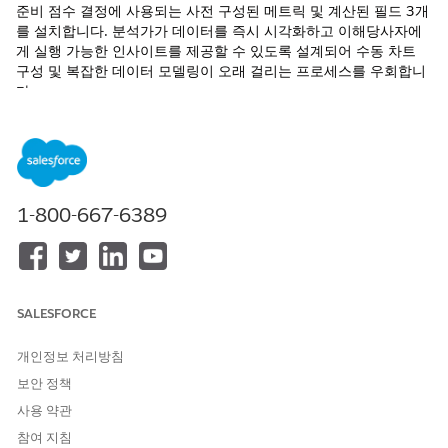
준비 점수 결정에 사용되는 사전 구성된 메트릭 및 계산된 필드 3개
를 설치합니다. 분석가가 데이터를 즉시 시각화하고 이해당사자에
게 실행 가능한 인사이트를 제공할 수 있도록 설계되어 수동 차트
구성 및 복잡한 데이터 모델링이 오래 걸리는 프로세스를 우회합니
다.
필수 EDITION
지원되는 Edition 보기.
1-800-667-6389
필요한 사용자 권한
Marketplace 템플릿 보기:
Tableau Unmetered
Platform Analyst 또는
Tableau Next Platform
Analyst
권한 집합
SALESFORCE
Data 360에 시맨틱 모델 설치:
Data Cloud 아키텍처 권한 집
개인정보 처리방침
합
보안 정책
이 템플릿에는 다음이 필요합니다.
사용 약관
참여 지침
C360 시맨틱 데이터 모델