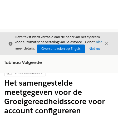
Deze tekst werd vertaald aan de hand van het systeem
voor automatische vertaling van Salesforce. U vindt
hier
Sluiten
Sluite
Sluiten
meer details.
Overschakelen op Engels
Niet nu
Tableau Volgende
Inhoudsopgave
Inhoudsopgave weergeven
Het samengestelde
meetgegeven voor de
Groeigereedheidsscore voor
account configureren