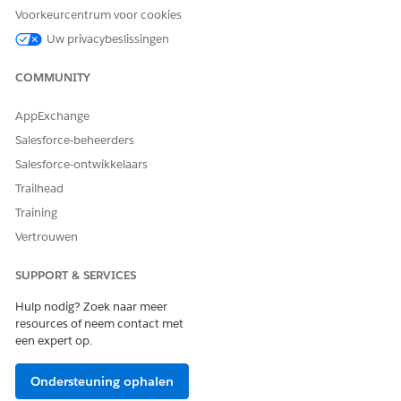
Analyst
Voorkeurcentrum voor cookies
Als u semantische modellen
Machtigingenset Data Cloud
Uw privacybeslissingen
wilt installeren in Data 360:
Architect
COMMUNITY
Deze sjabloon vereist:
Semantisch gegevensmodel C360
AppExchange
C360 DMOs: Account, Opportunity, Case en Marktsegment
Salesforce-beheerders
Deze sjabloon is ontworpen om te werken met de C360-
Salesforce-ontwikkelaars
gegevens en wijst uw gegevens toe aan een samengesteld
Trailhead
meetgegeven.
Training
Selecteer
Marketplace
op de hoofdpagina Tableau Next.
Vertrouwen
Selecteer op de Marketplace
Meetgegevens
en vervolgens
de tegel Groeigereedheidsscore voor account.
SUPPORT & SERVICES
Hulp nodig? Zoek naar meer
resources of neem contact met
een expert op.
Ondersteuning ophalen