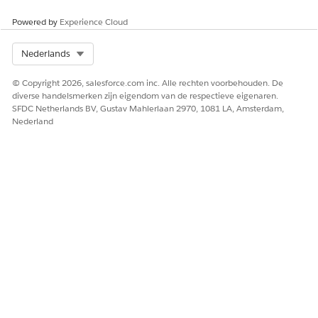
Bekijk de sjabloondetails en klik op
Volgende
.
Configureer het meetgegeven.
Powered by
Experience Cloud
Select Org
Nederlands
© Copyright 2026, salesforce.com inc. Alle rechten voorbehouden. De
diverse handelsmerken zijn eigendom van de respectieve eigenaren.
SFDC Netherlands BV, Gustav Mahlerlaan 2970, 1081 LA, Amsterdam,
Nederland
Selecteer de gegevensruimte voor het model en
meetgegeven.
Selecteer een bestaand semantisch model om te
gebruiken. Als u de bestaande C360-semantiek wilt
uitbreiden naar een nieuw model voor aanpassing,
laat u dit leeg.
Klik op
Maken met geselecteerd model
om het
installatieproces met het geselecteerde model te starten.