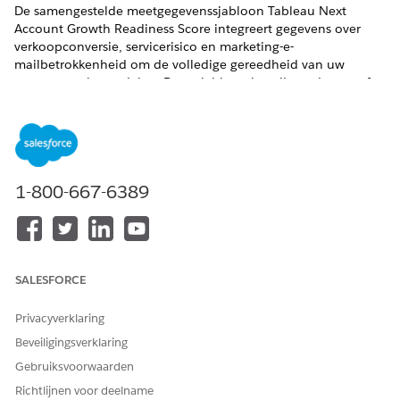
De samengestelde meetgegevenssjabloon Tableau Next
Account Growth Readiness Score integreert gegevens over
verkoopconversie, servicerisico en marketing-e-
mailbetrokkenheid om de volledige gereedheid van uw
accounts te beoordelen. Deze sjabloon installeert de vooraf
geconfigureerde meetgegevens en 3 berekende velden die
worden gebruikt om de groeigereedheidsscores van uw
account te bepalen. Ontworpen om analisten hun gegevens
onmiddellijk te laten visualiseren en belanghebbenden
navolgbare insights te bieden, waardoor het tijdrovende
1-800-667-6389
proces van handmatige diagramconfiguratie en complexe
gegevensmodellering wordt omzeild.
VEREISTE EDITIONS
Ondersteunde editions weergeven.
SALESFORCE
Privacyverklaring
VEREISTE GEBRUIKERSMACHTIGINGEN
Beveiligingsverklaring
Marktplaatssjablonen
Machtigingenset
Tableau
Gebruiksvoorwaarden
weergeven:
Unmetered Platform Analyst
of Tableau Next Platform
Richtlijnen voor deelname