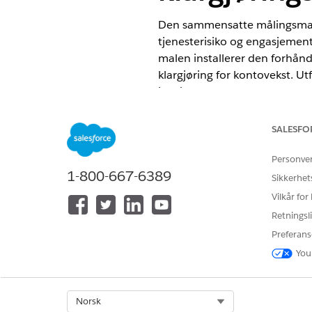
Den sammensatte målingsmale
tjenesterisiko og engasjement
malen installerer den forhånd
klargjøring for kontovekst. Ut
innsikt som kan handles, og
datamodellering.
SALESFO
NØDVENDIGE UTGAVER
Personve
Se støttede versjoner.
1-800-667-6389
Sikkerhet
Vilkår for
Retningsli
For å vise Marketplace-maler:
Preferans
You
For å installere semantiske mode
Denne malen krever følgende
Select Org
Norsk