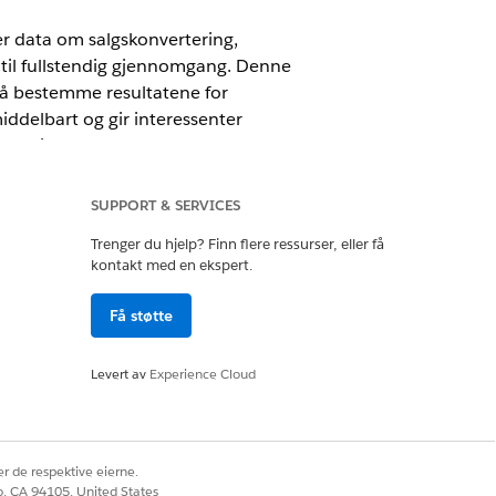
 data om salgskonvertering,
 til fullstendig gjennomgang. Denne
l å bestemme resultatene for
middelbart og gir interessenter
gurasjon og kompleks
SUPPORT & SERVICES
Trenger du hjelp? Finn flere ressurser, eller få
kontakt med en ekspert.
Få støtte
tered Platform Analyst eller Tableau
Levert av
Experience Cloud
rkitekt
r de respektive eierne.
co, CA 94105, United States