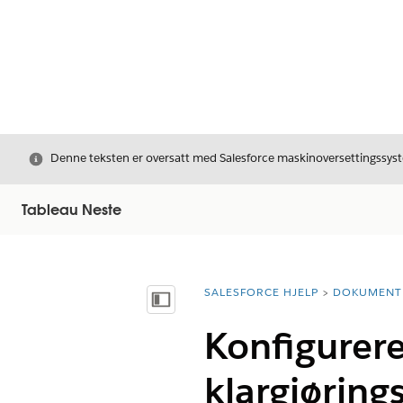
Avslutt
Denne teksten er oversatt med Salesforce maskinoversettingssyste
Tableau Neste
SALESFORCE HJELP
DOKUMENT
Du er her:
Vis innholdsfortegnelse
Konfigurer
klargjøring