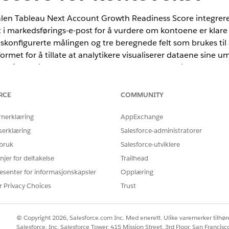
n Tableau Next Account Growth Readiness Score integrerer
 i markedsførings-e-post for å vurdere om kontoene er klare
skonfigurerte målingen og tre beregnede felt som brukes ti
formet for å tillate at analytikere visualiserer dataene sine u
 omgå den tidkrevende prosessen med manuell diagramkonfi
RCE
COMMUNITY
rnerklæring
AppExchange
serklæring
Salesforce-administratorer
 bruk
Salesforce-utviklere
NØDVENDIG BRUKERTILLATELSE
njer for deltakelse
Trailhead
Tillatelsessettet
Tableau Unme
esenter for informasjonskapsler
Opplæring
Next Platform Analyst
r Privacy Choices
Trust
ller i Data 360:
Tillatelsessettet Data Cloud-a
:
© Copyright 2026, Salesforce.com Inc. Med enerett. Ulike varemerker tilhøre
Salesforce, Inc. Salesforce Tower, 415 Mission Street, 3rd Floor, San Francis