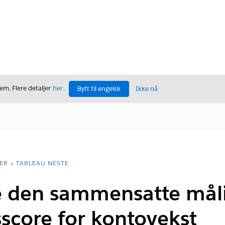
m. Flere detaljer
her
.
Bytt til engelsk
Ikke nå
ER
TABLEAU NESTE
e den sammensatte mål
sscore for kontovekst