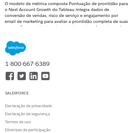
O modelo de métrica composta Pontuação de prontidão para
o Next Account Growth do Tableau integra dados de
conversão de vendas, risco de serviço e engajamento por
email de marketing para avaliar a prontidão completa de suas
contas. Esse modelo instala a métrica pré-configurada e três
campos calculados usados para determinar as pontuações de
prontidão para o crescimento da conta. Projetado para
permitir que os analistas visualizem seus dados
instantaneamente e forneçam às partes interessadas
percepções acionáveis, ignorando o processo demorado de
1-800-667-6389
configuração manual de gráfico e modelagem de dados
complexo.
EDIÇÕES OBRIGATÓRIAS
Exibir edições com suporte.
SALESFORCE
Declaração de privacidade
PERMISSÕES DE USUÁRIO NECESSÁRIAS
Declaração de segurança
Para exibir modelos de
Conjunto de permissões
Termos de uso
mercado:
Tableau Unmetered
Platform Analyst ou Tableau
Diretrizes de participação