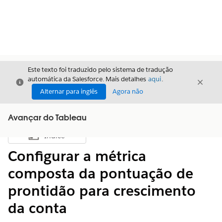
Este texto foi traduzido pelo sistema de tradução
automática da Salesforce. Mais detalhes
aqui
.
Fechar
Fecha
Fechar
Alternar para inglês
Agora não
Avançar do Tableau
Índice
Mostrar índice
Configurar a métrica
composta da pontuação de
prontidão para crescimento
da conta