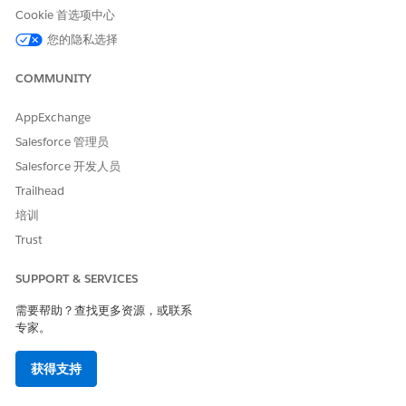
Cookie 首选项中心
您的隐私选择
COMMUNITY
AppExchange
查看模板详细信息，然后单击
下一步
。
Salesforce 管理员
配置度量。
Salesforce 开发人员
Trailhead
培训
Trust
SUPPORT & SERVICES
需要帮助？查找更多资源，或联系
专家。
获得支持
选择模型和度量的数据空间。
选择要使用的现有语义模型。要将现有 C360 语义扩展到新