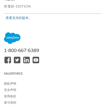
所需的 EDITION
查看支持的版本。
所需用户权限
查看市场模板：
Tableau Unmetered
Platform Analyst 或 Tableau
Next Platform Analyst
权限集
1-800-667-6389
要在 Data 360 中安装语义模
Data Cloud 架构师权限集
型：
此模板需要：
SALESFORCE
C360 语义数据模型
C360 DMO：客户、业务机会、个案和细分市场
隐私声明
此模板旨在使用 C360 数据，将您的数据映射到复合度量中。
安全声明
使用条款
在 Tableau Next 主页上，选择
市场
。
在市场中，选择
度量
，然后选择客户增长就绪得分磁贴。
参与准则