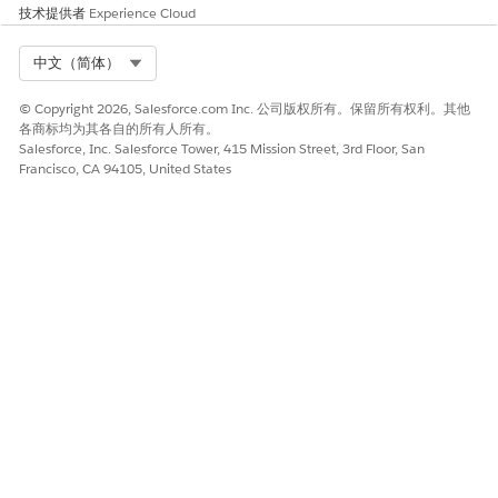
模型进行自定义，请将此留空。
技术提供者
Experience Cloud
单击
使用选定模型创建
，以使用选定模型开始安装过程。或者，
Select Org
中文（简体）
单击
使用新模型创建
，以使用新语义模型安装。
© Copyright 2026, Salesforce.com Inc. 公司版权所有。保留所有权利。其他
模板会检查您的组织，以确保正确设置所有先决条件和权限，以安
各商标均为其各自的所有人所有。
装度量。如果模板验证成功，安装过程将开始。如果失败，将为您
Salesforce, Inc. Salesforce Tower, 415 Mission Street, 3rd Floor, San
提供要解决的错误列表。
Francisco, CA 94105, United States
如果您创建模型，成功安装会打开从 C360 语义模型扩展的新模
型。
主要度量计算：
(0.50×WinRate) + (0.30×(1−EscalationRate))+MIN((0.20×
EmailEngagementNorm = (Email Click Rate) ÷ Benchmark 
Benchmark Click Rate = 2%
本文章是否解决您的问题？
请与我们共享您的想法，以便我们进行改进！