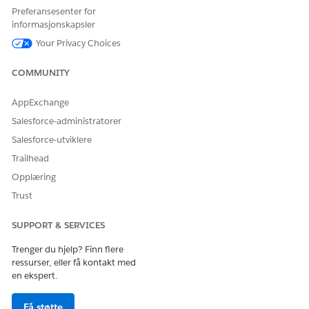
Preferansesenter for
HJALP DENNE ARTIKKELEN MED Å LØSE PROBLEMET DITT?
informasjonskapsler
La oss få vite det slik at vi kan forbedre!
Your Privacy Choices
Ja
Nei
COMMUNITY
AppExchange
Salesforce-administratorer
Salesforce-utviklere
Trailhead
Opplæring
Trust
SUPPORT & SERVICES
Trenger du hjelp? Finn flere
ressurser, eller få kontakt med
en ekspert.
Få støtte