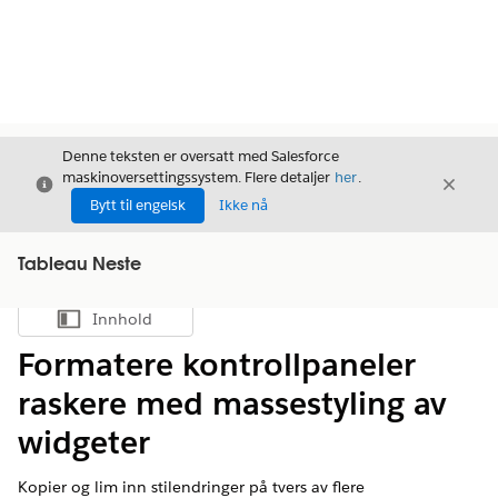
Denne teksten er oversatt med Salesforce
maskinoversettingssystem. Flere detaljer
her
.
Avslutt
Avslut
Avslutt
Bytt til engelsk
Ikke nå
Tableau Neste
Innhold
Vis innholdsfortegnelse
Formatere kontrollpaneler
raskere med massestyling av
widgeter
Kopier og lim inn stilendringer på tvers av flere