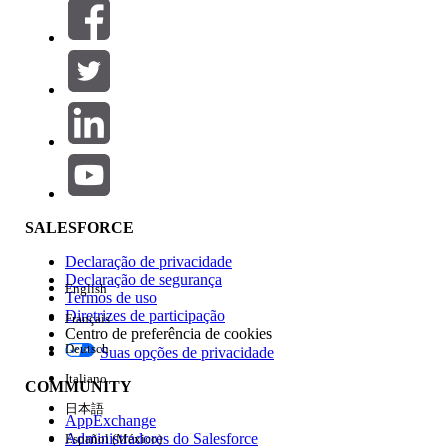
Filtros (0)
SELECIONAR FILTROS
Adicionar
Área de produtos
Impacto do recurso
SALESFORCE
Declaração de privacidade
Declaração de segurança
English
Termos de uso
Diretrizes de participação
Français
Centro de preferência de cookies
Deutsch
Suas opções de privacidade
Edição
Italiano
COMMUNITY
日本語
AppExchange
Administradores do Salesforce
Español (México)