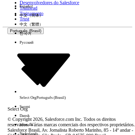
Desenvolvedores do Salesforce
Español
Trailhead
Experiência
Treinamento
中文（简体）
Trust
中文（繁體）
Português (Brasil)
한국어
Русский
Limpar tudo
Concluído
Select Org
Português (Brasil)
Suomi
Select Org
Dansk
© Copyright 2026, Salesforce.com Inc. Todos os direitos
reservados. Várias marcas comerciais dos respectivos proprietários.
Svenska
Salesforce Brasil, Av. Jornalista Roberto Marinho, 85 - 14º andar -
Sem resultados
Nederlands