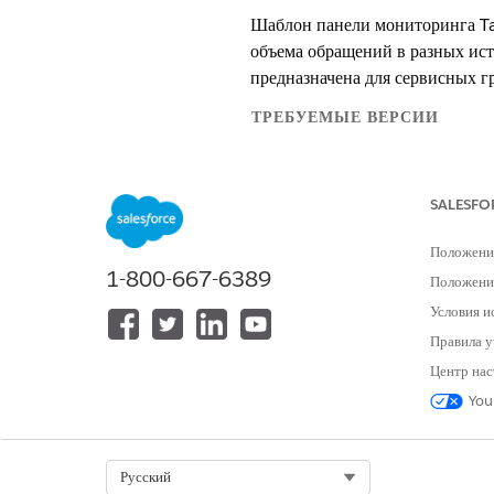
Шаблон панели мониторинга Ta
объема обращений в разных ис
предназначена для сервисных г
ТРЕБУЕМЫЕ ВЕРСИИ
Просмотр поддерживаемых версий
SALESFO
Положени
Для просмотра шаблонов Marketp
1-800-667-6389
Положение
Условия и
Для установки семантических мод
Правила у
Для установки и просмотра важны
Центр нас
You
Данный шаблон требует:
Модель данных Customer 360 
Select Org
Русский
Комплект данных Service и пак