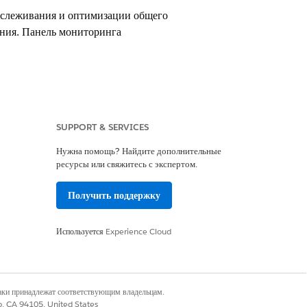
тслеживания и оптимизации общего
ния. Панель мониторинга
SUPPORT & SERVICES
Нужна помощь? Найдите дополнительные
ый аналитик платформы Tableau» или
ресурсы или свяжитесь с экспертом.
ормы Tableau Next
»
Получить поддержку
 Architect
 приложение «Важные данные об
Используется
Experience Cloud
наки принадлежат соответствующим владельцам.
co, CA 94105, United States