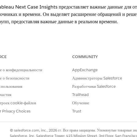
bleau Next Case Insights предоставляет важные данные для о
точниках и времени. Он выделяет расширение обращений и реше
рупп, предоставляя важные данные в реальном времени.
.
RCE
COMMUNITY
ТРЕБУЕМЫЕ ПОЛНОМОЧИЯ ПОЛЬЗОВАТЕЛЯ
е о конфиденциальности
AppExchange
lace:
Набор полномочий «
Безусловн
 о безопасности
Администраторы Salesforce
«Безусловный аналитик платф
спользования
Разработчики Salesforce
елей в Data 360:
Набор полномочий Data Cloud
частия
Trailhead
х данных об обслуживании:
Service Cloud с лицензией на
троек cookie-файлов
Обучение
обслуживании»
r Privacy Choices
Trust
установлена в Data 360
© salesforce.com, inc., 2026 гг. Все права защищены. Упомянутые товарные з
ет данных Service, установленный в Data 360
Salesforce, Inc. Salesforce Tower, 415 Mission Street, 3rd Floor, San Francis