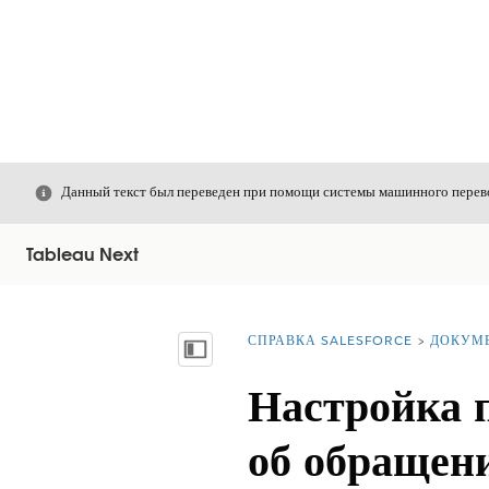
Закрыть
Данный текст был переведен при помощи системы машинного перево
Tableau Next
СПРАВКА SALESFORCE
ДОКУМ
Вы находитесь здесь:
Показать содержание
Настройка 
об обращен