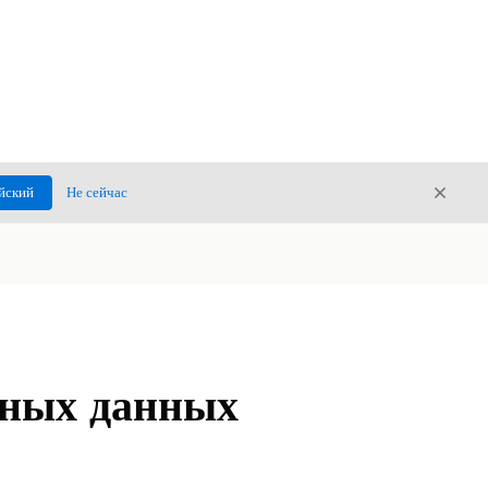
Закры
йский
Не сейчас
Закрыт
жных данных