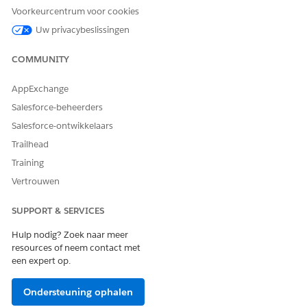
Voorkeurcentrum voor cookies
Uw privacybeslissingen
COMMUNITY
AppExchange
Salesforce-beheerders
Salesforce-ontwikkelaars
Trailhead
Training
Vertrouwen
SUPPORT & SERVICES
Hulp nodig? Zoek naar meer
resources of neem contact met
een expert op.
Eenmaal ingeschakeld, gebruikt het
OPMERKING
Ondersteuning ophalen
dashboard gedurende 30 minuten