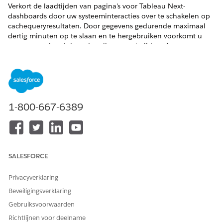
Verkort de laadtijden van pagina's voor Tableau Next-
dashboards door uw systeeminteracties over te schakelen op
cachequeryresultaten. Door gegevens gedurende maximaal
dertig minuten op te slaan en te hergebruiken voorkomt u
systeemoverhead door dure live query's tijdens frequente
bezoeken.
VEREISTE EDITIONS
Ondersteunde editions weergeven.
1-800-667-6389
VEREISTE GEBRUIKERSMACHTIGINGEN
Tableau Next-dashboards
Machtigingenset
Tableau
bewerken:
Unmetered Platform Analyst
of Tableau Next Platform
SALESFORCE
Analyst
Privacyverklaring
Open de Dashboardeditor.
Beveiligingsverklaring
Selecteer
Querycachegeheugen inschakelen
in het menu
Acties
.
Gebruiksvoorwaarden
Richtlijnen voor deelname