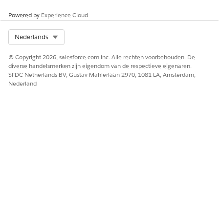
cachequeryresultaten voordat een automatische
vernieuwing wordt geactiveerd.
Powered by
Experience Cloud
Select Org
Nederlands
© Copyright 2026, salesforce.com inc. Alle rechten voorbehouden. De
HEEFT DIT ARTIKEL UW PROBLEEM OPGELOST?
diverse handelsmerken zijn eigendom van de respectieve eigenaren.
Laat ons weten wat we kunnen doen om te verbeteren!
SFDC Netherlands BV, Gustav Mahlerlaan 2970, 1081 LA, Amsterdam,
Nederland
Ja
Nee