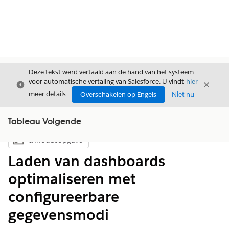
Deze tekst werd vertaald aan de hand van het systeem
voor automatische vertaling van Salesforce. U vindt
hier
Sluiten
Sluite
Sluiten
meer details.
Overschakelen op Engels
Niet nu
Tableau Volgende
Inhoudsopgave
Inhoudsopgave weergeven
Laden van dashboards
optimaliseren met
configureerbare
gegevensmodi