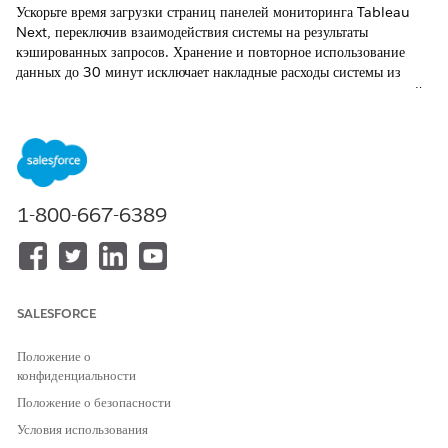
Ускорьте время загрузки страниц панелей мониторинга Tableau
Next, переключив взаимодействия системы на результаты
кэшированных запросов. Хранение и повторное использование
данных до 30 минут исключает накладные расходы системы из
дорогостоящих оперативных запросов во время частых посещений.
ТРЕБУЕМЫЕ ВЕРСИИ
Просмотр поддерживаемых версий.
1-800-667-6389
ТРЕБУЕМЫЕ ПОЛНОМОЧИЯ ПОЛЬЗОВАТЕЛЯ
Для редактирования панелей
Набор полномочий
мониторинга Tableau Next:
«
Безусловный аналитик
платформы Tableau» или
«Безусловный аналитик
SALESFORCE
платформы Tableau Next
»
Положение о
Откройте редактор панелей мониторинга.
конфиденциальности
В меню
действий
выберите «
Включить кэш запросов
».
Положение о безопасности
Условия использования