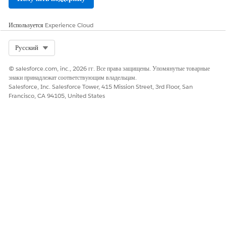
Используется
Experience Cloud
ЭТА СТАТЬЯ РЕШИЛА ВАШУ ПРОБЛЕМУ?
Select Org
Русский
Оставьте свой отзыв, чтобы мы могли стать лучше!
© salesforce.com, inc., 2026 гг. Все права защищены. Упомянутые товарные
Да
Нет
знаки принадлежат соответствующим владельцам.
Salesforce, Inc. Salesforce Tower, 415 Mission Street, 3rd Floor, San
Francisco, CA 94105, United States