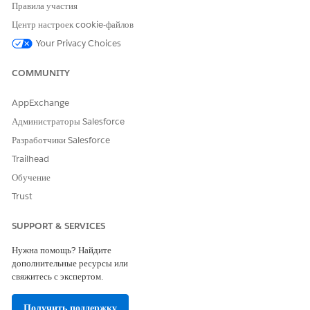
Правила участия
Центр настроек cookie-файлов
Your Privacy Choices
COMMUNITY
AppExchange
Администраторы Salesforce
Разработчики Salesforce
Trailhead
Обучение
Trust
SUPPORT & SERVICES
Нужна помощь? Найдите
дополнительные ресурсы или
После включения панель мониторинга
ПРИМЕЧАНИЕ
свяжитесь с экспертом.
использует кэшированные результаты запроса в течение 30
минут, прежде чем запустить автоматическое обновление.
Получить поддержку