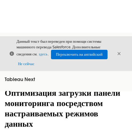
Данный текст был переведен при помощи системы
машинного перевода Salesforce. Дополнительные
Закрыть
Закры
сведения см.
здесь
.
Переключить на английский
Закрыт
Не сейчас
Tableau Next
Содержание
Показать содержание
Оптимизация загрузки панели
мониторинга посредством
настраиваемых режимов
данных