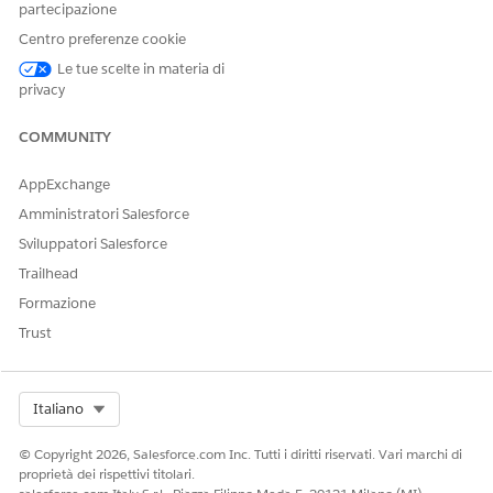
partecipazione
Mostra come
definisce se il filtro viene visualizzato
come Elenco o Selettore.
Centro preferenze cookie
Etichetta
è il nome del filtro sul cruscotto digitale.
Le tue scelte in materia di
Tipo di filtro
definisce se il filtro accetta selezioni
privacy
singole o multiple.
COMMUNITY
Salvare il cruscotto digitale al termine.
Per formattare il toggle widget, ad esempio il colore dei
AppExchange
bordi o per dare al widget un aspetto più arrotondato,
accedere alla scheda
Progettazione
.
Amministratori Salesforce
Sviluppatori Salesforce
VEDERE ANCHE:
Trailhead
Guida di Salesforce: Riutilizzo dei widget in cruscotti
Formazione
digitali e aree di lavoro
Trust
Select Org
QUESTO ARTICOLO HA RISOLTO IL PROBLEMA?
Italiano
Facci sapere, così possiamo migliorare!
© Copyright 2026, Salesforce.com Inc. Tutti i diritti riservati. Vari marchi di
proprietà dei rispettivi titolari.
Sì
No