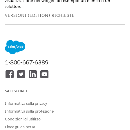
visualizzazione dei widget, ad esempio un elenco o un
selettore.
VERSIONI (EDITION) RICHIESTE
Visualizzare le versioni supportate.
AUTORIZZAZIONI UTENTE NECESSARIE
Per modificare i cruscotti
Insieme di autorizzazioni
digitali Tableau Next:
Tableau Unmetered
1-800-667-6389
Platform Analyst o Tableau
Next Platform Analyst
SALESFORCE
Fare clic sul widget
filtro
e selezionare
Informativa sulla privacy
un'area del cruscotto digitale.
Informativa sulla protezione
Fai clic su
Aggiungi filtro
.
Condizioni di utilizzo
Selezionare un campo elencato e fare clic su
Seleziona
.
Linee guida per la
Impostare il widget filtro.