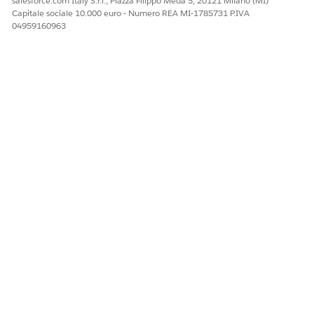
salesforce.com Italy S.r.l., Piazza Filippo Meda 5, 20121 Milano (MI)
Capitale sociale 10.000 euro - Numero REA MI-1785731 P.IVA
04959160963