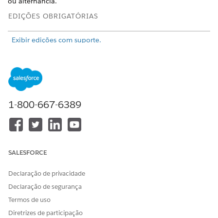
ou alternância.
EDIÇÕES OBRIGATÓRIAS
Exibir edições com suporte.
PERMISSÕES DE USUÁRIO NECESSÁRIAS
Para editar painéis do
Conjunto de permissões
Tableau Next:
Tableau Unmetered
Platform Analyst ou Tableau
1-800-667-6389
Next Platform Analyst
SALESFORCE
Clique no widget
Filtrar
e selecione uma
área do painel.
Declaração de privacidade
Clique em
Adicionar filtro
.
Declaração de segurança
Selecione um campo listado e clique em
Selecionar
.
Termos de uso
Configure o widget de filtro.
Diretrizes de participação
Mostrar como
define se o filtro aparece como Lista ou