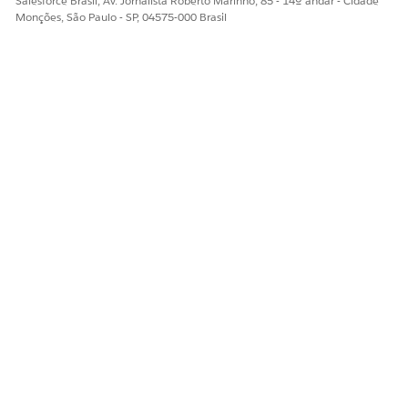
Salesforce Brasil, Av. Jornalista Roberto Marinho, 85 - 14º andar - Cidade
Monções, São Paulo - SP, 04575-000 Brasil