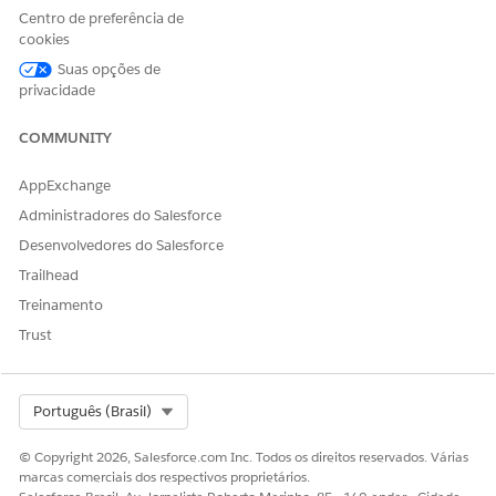
Alternância.
Centro de preferência de
Rótulo
é o nome do filtro no painel.
cookies
O
Tipo de filtro
define se o filtro aceita seleções únicas
Suas opções de
ou múltiplas.
privacidade
Salve o painel quando terminar.
COMMUNITY
Para formatar o widget de alternância, como a cor da
borda ou dar ao widget um visual mais arredondado,
AppExchange
acesse a guia
Design
.
Administradores do Salesforce
CONSULTE TAMBÉM:
Desenvolvedores do Salesforce
Ajuda do Salesforce: Reutilizar widgets entre painéis e
Trailhead
espaços de trabalho
Treinamento
Trust
ESTE ARTIGO RESOLVEU SEU PROBLEMA?
Select Org
Português (Brasil)
Diga-nos para podermos melhorar!
© Copyright 2026, Salesforce.com Inc. Todos os direitos reservados. Várias
Sim
Não
marcas comerciais dos respectivos proprietários.