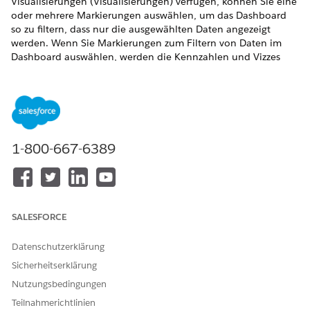
Visualisierungen (Visualisierungen) verfügen, können Sie eine
oder mehrere Markierungen auswählen, um das Dashboard
so zu filtern, dass nur die ausgewählten Daten angezeigt
werden. Wenn Sie Markierungen zum Filtern von Daten im
Dashboard auswählen, werden die Kennzahlen und Vizzes
aktualisiert, um die gefilterten Daten zu berücksichtigen.
Wenn Ihr Dashboard beispielsweise mehrere Visualisierungen
aufweist, die Umsätze nach Kategorie und Region anzeigen,
können Sie auf Region klicken, um das Dashboard so zu
filtern, dass nur Daten für diese Region angezeigt werden.
Alternativ können Sie mehrere Kategorien und eine Region
1-800-667-6389
auswählen, um das Dashboard zu filtern, indem Sie
verschiedene Dimensionen gleichzeitig verwenden.
ERFORDERLICHE EDITIONEN
SALESFORCE
Unterstützte Editionen anzeigen.
Datenschutzerklärung
ERFORDERLICHE BENUTZERBERECHTIGUNGEN
Sicherheitserklärung
Freigeben von Kennzahlen,
Tableau Unmetered
Nutzungsbedingungen
Dashboards und
Consumer oder Tableau
Teilnahmerichtlinien
Visualisierungen in Slack:
Next Consumer
oder